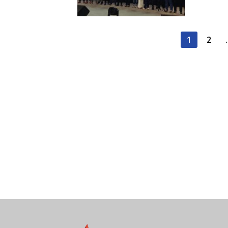
Paginasi
1
2
pos