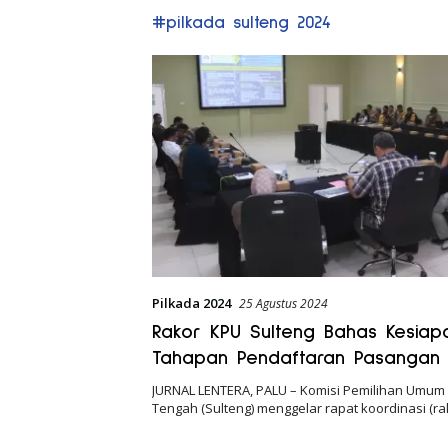
#pilkada sulteng 2024
Pilkada 2024
25 Agustus 2024
Rakor KPU Sulteng Bahas Kesiap
Tahapan Pendaftaran Pasangan
Kepala Daerah
JURNAL LENTERA, PALU – Komisi Pemilihan Umum 
Tengah (Sulteng) menggelar rapat koordinasi (r