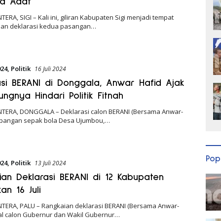
a Adat
TERA, SIGI – Kali ini, giliran Kabupaten Sigi menjadi tempat
an deklarasi kedua pasangan…
024
,
Politik
16 Juli 2024
asi BERANI di Donggala, Anwar Hafid Ajak
ngnya Hindari Politik Fitnah
NTERA, DONGGALA – Deklarasi calon BERANI (Bersama Anwar-
lapangan sepak bola Desa Ujumbou,…
Pop
024
,
Politik
13 Juli 2024
ian Deklarasi BERANI di 12 Kabupaten
an 16 Juli
NTERA, PALU – Rangkaian deklarasi BERANI (Bersama Anwar-
al calon Gubernur dan Wakil Gubernur…