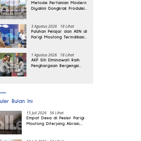
Metode Pertanian Modern
Diyakini Dongkrak Produksi
Padi Parigi Moutong hingga
Dua Kali Lipat
3 Agustus 2026
18 Lihat
Puluhan Pelajar dan ASN di
Parigi Moutong Terindikasi
Positif Narkoba
1 Agustus 2026
18 Lihat
AKP Siti Elminawati Raih
Penghargaan Bergengsi
Hoegeng Awards 2026
uler Bulan Ini
15 Juli 2026
56 Lihat
Empat Desa di Pesisir Parigi
Moutong Diterjang Abrasi,
Puluhan KK dan Dua Rumah
Rusak