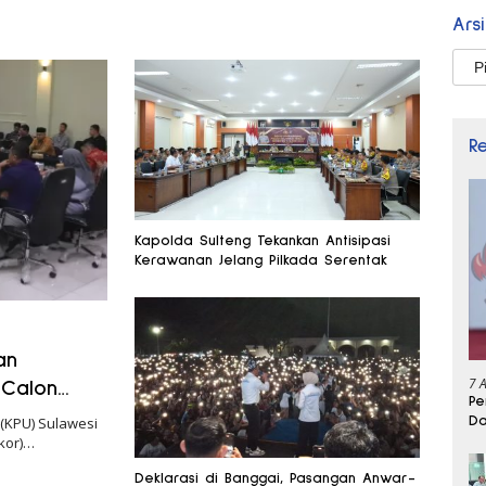
Ars
Arsi
R
Kapolda Sulteng Tekankan Antisipasi
Kerawanan Jelang Pilkada Serentak
an
7 
 Calon
Pe
Da
(KPU) Sulawesi
akor)…
Deklarasi di Banggai, Pasangan Anwar-