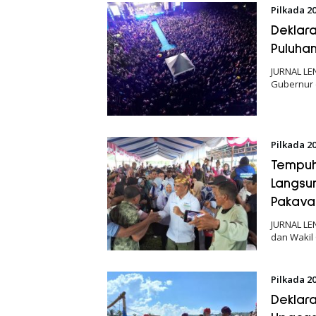
Pilkada 2
Deklar
Puluha
JURNAL LE
Gubernur 
Pilkada 2
Tempuh
Langsu
Pakava
JURNAL LE
dan Wakil
Pilkada 2
Deklar