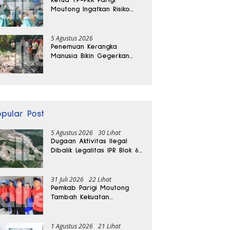
Moutong Ingatkan Risiko
Penyalahgunaan Dana
Hibah
5 Agustus 2026
Penemuan Kerangka
Manusia Bikin Gegerkan
Warga Banggai, Diduga
Orang Hilang Sebulan Lalu
opular Post
5 Agustus 2026
30 Lihat
Dugaan Aktivitas Ilegal
Dibalik Legalitas IPR Blok 6
Kayuboko di Parigi
Moutong
31 Juli 2026
22 Lihat
Pemkab Parigi Moutong
Tambah Kekuatan
Penanganan Darurat, 23
REDKAR Resmi Dibentuk
1 Agustus 2026
21 Lihat