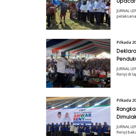
Upacar
JURNAL LEN
pelaksana
Pilkada 2
Deklar
Penduku
JURNAL LE
Reny) di 
Pilkada 2
Rangka
Dimulak
JURNAL LE
Reny) bak