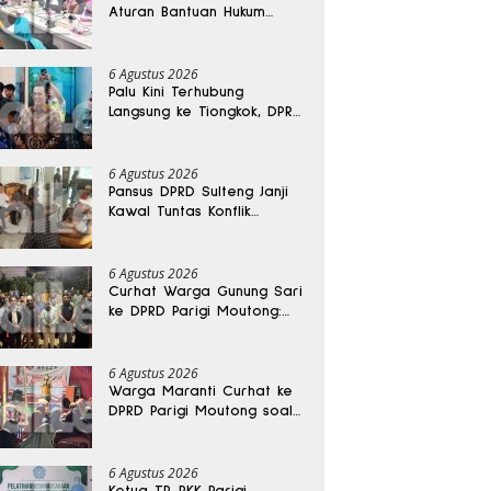
Aturan Bantuan Hukum
Gratis untuk Masyarakat
6 Agustus 2026
Palu Kini Terhubung
Langsung ke Tiongkok, DPRD
Sulteng Sebut Investasi
Bakal Mengalir
6 Agustus 2026
Pansus DPRD Sulteng Janji
Kawal Tuntas Konflik
Agraria di Tolitoli
6 Agustus 2026
Curhat Warga Gunung Sari
ke DPRD Parigi Moutong:
Banjir Tak Kunjung Usai,
Jalan Pun Rusak
6 Agustus 2026
Warga Maranti Curhat ke
DPRD Parigi Moutong soal
Jalan Rusak yang Diduga
Memicu Kematian Ibu
Bersalin
6 Agustus 2026
Ketua TP-PKK Parigi