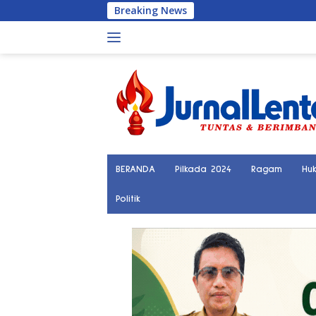
Langsung
Breaking News
Pengur
ke
konten
BERANDA
Pilkada 2024
Ragam
Hu
Politik