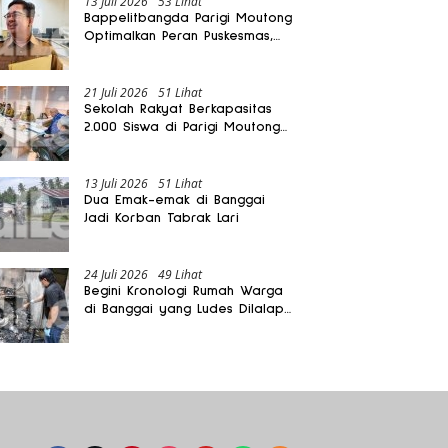
13 Juli 2026
53 Lihat
Bappelitbangda Parigi Moutong
Optimalkan Peran Puskesmas,
Layanan Mobil Jenazah Gratis
Harus Dirasakan Masyarakat
21 Juli 2026
51 Lihat
Sekolah Rakyat Berkapasitas
2.000 Siswa di Parigi Moutong
Dibangun Oktober 2026
13 Juli 2026
51 Lihat
Dua Emak-emak di Banggai
Jadi Korban Tabrak Lari
24 Juli 2026
49 Lihat
Begini Kronologi Rumah Warga
di Banggai yang Ludes Dilalap
Api