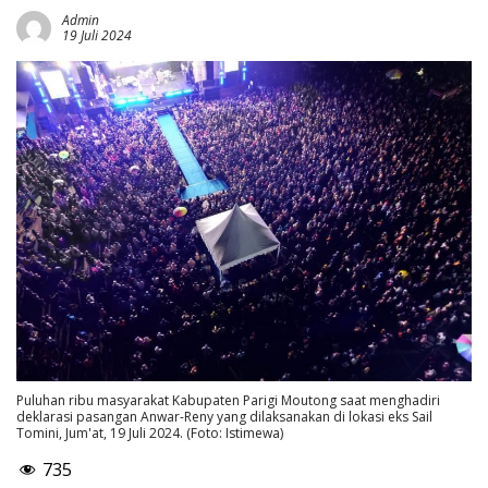
Admin
19 Juli 2024
Puluhan ribu masyarakat Kabupaten Parigi Moutong saat menghadiri
deklarasi pasangan Anwar-Reny yang dilaksanakan di lokasi eks Sail
Tomini, Jum'at, 19 Juli 2024. (Foto: Istimewa)
735