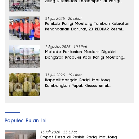
Asing Ditemukan Terdampar di Parigi
Moutong
31 Juli 2026
20 Lihat
Pemkab Parigi Moutong Tambah Kekuatan
Penanganan Darurat, 23 REDKAR Resmi
Dibentuk
1 Agustus 2026
19 Lihat
Metode Pertanian Modern Diyakini
Dongkrak Produksi Padi Parigi Moutong
hingga Dua Kali Lipat
31 Juli 2026
19 Lihat
Bappelitbangda Parigi Moutong
Kembangkan Pupuk Khusus untuk
Selamatkan Kebun Durian
Populer Bulan Ini
15 Juli 2026
55 Lihat
Empat Desa di Pesisir Parigi Moutong