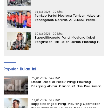
Moutong
31 Juli 2026
20 Lihat
Pemkab Parigi Moutong Tambah Kekuatan
Penanganan Darurat, 23 REDKAR Resmi
Dibentuk
30 Juli 2026
20 Lihat
Bappelitbangda Parigi Moutong Kebut
Pengurusan Hak Paten Durian Montong ke
Kementerian
Populer Bulan Ini
15 Juli 2026
54 Lihat
Empat Desa di Pesisir Parigi Moutong
Diterjang Abrasi, Puluhan KK dan Dua Rumah
Rusak
13 Juli 2026
51 Lihat
Bappelitbangda Parigi Moutong Optimalkan