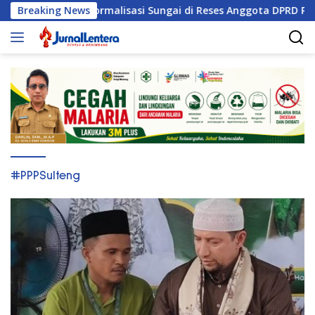
Langsung
i Jati Tuntut Normalisasi Sungai di Reses Anggota DPRD Parigi
Breaking News
ke
konten
#PPPSulteng