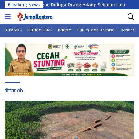
Langsung
Warga Banggai, Diduga Orang Hilang Sebulan Lalu
Breaking News
Kar
ke
konten
BERANDA
Pilkada 2024
Ragam
Hukum dan Kriminal
Kesehat
#tanah