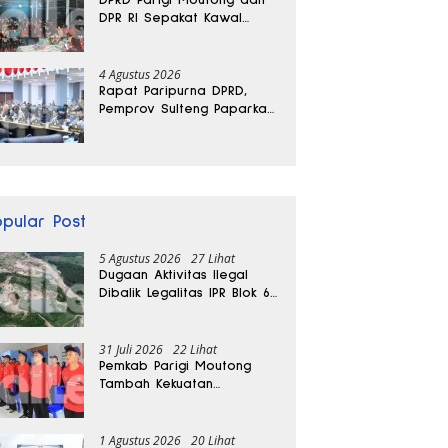
DPR RI Sepakat Kawal
Aspirasi Warga Torue
4 Agustus 2026
Rapat Paripurna DPRD,
Pemprov Sulteng Paparkan
Kabar Baik Pertumbuhan
Ekonomi Daerah
opular Post
5 Agustus 2026
27 Lihat
Dugaan Aktivitas Ilegal
Dibalik Legalitas IPR Blok 6
Kayuboko di Parigi
Moutong
31 Juli 2026
22 Lihat
Pemkab Parigi Moutong
Tambah Kekuatan
Penanganan Darurat, 23
REDKAR Resmi Dibentuk
1 Agustus 2026
20 Lihat