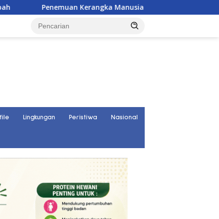
ngka Manusia Bikin Gegerkan Warga Banggai, Diduga Orang Hi
file
Lingkungan
Peristiwa
Nasional