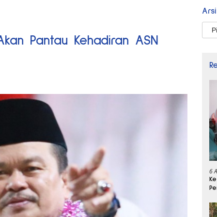
Ars
Arsi
Akan Pantau Kehadiran ASN
R
6 
Ke
Pe