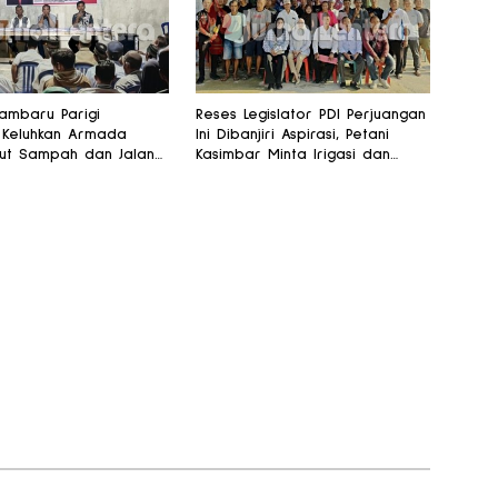
mbaru Parigi
Reses Legislator PDI Perjuangan
 Keluhkan Armada
Ini Dibanjiri Aspirasi, Petani
ut Sampah dan Jalan
Kasimbar Minta Irigasi dan
Produksi di Reses
Alsintan
r PKS