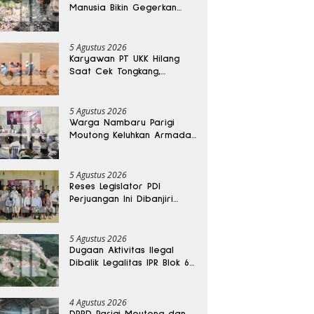
Manusia Bikin Gegerkan
Warga Banggai, Diduga
Orang Hilang Sebulan Lalu
5 Agustus 2026
Karyawan PT UKK Hilang
Saat Cek Tongkang,
Ditemukan Tewas di
Kedalaman 15 Meter
5 Agustus 2026
Warga Nambaru Parigi
Moutong Keluhkan Armada
Pengangkut Sampah dan
Jalan Kantong Produksi di
Reses Legislator PKS
5 Agustus 2026
Reses Legislator PDI
Perjuangan Ini Dibanjiri
Aspirasi, Petani Kasimbar
Minta Irigasi dan Alsintan
5 Agustus 2026
Dugaan Aktivitas Ilegal
Dibalik Legalitas IPR Blok 6
Kayuboko di Parigi
Moutong
4 Agustus 2026
DPRD Parigi Moutong dan