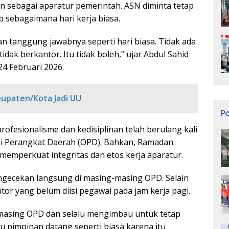
 sebagai aparatur pemerintah. ASN diminta tetap
 sebagaimana hari kerja biasa.
n tanggung jawabnya seperti hari biasa. Tidak ada
idak berkantor. Itu tidak boleh,” ujar Abdul Sahid
24 Februari 2026.
upaten/Kota Jadi UU
P
ofesionalisme dan kedisiplinan telah berulang kali
si Perangkat Daerah (OPD). Bahkan, Ramadan
mperkuat integritas dan etos kerja aparatur.
gecekan langsung di masing-masing OPD. Selain
ntor yang belum diisi pegawai pada jam kerja pagi.
masing OPD dan selalu mengimbau untuk tetap
u pimpinan datang seperti biasa karena itu