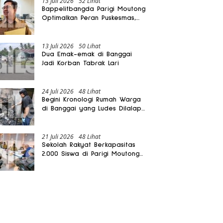
13 Juli 2026
52 Lihat
Bappelitbangda Parigi Moutong
Optimalkan Peran Puskesmas,
Layanan Mobil Jenazah Gratis
Harus Dirasakan Masyarakat
13 Juli 2026
50 Lihat
Dua Emak-emak di Banggai
Jadi Korban Tabrak Lari
24 Juli 2026
48 Lihat
Begini Kronologi Rumah Warga
di Banggai yang Ludes Dilalap
Api
21 Juli 2026
48 Lihat
Sekolah Rakyat Berkapasitas
2.000 Siswa di Parigi Moutong
Dibangun Oktober 2026