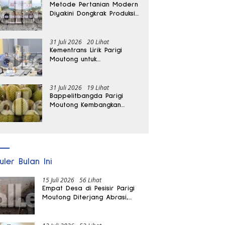
Metode Pertanian Modern
Diyakini Dongkrak Produksi
Padi Parigi Moutong hingga
Dua Kali Lipat
31 Juli 2026
20 Lihat
Kementrans Lirik Parigi
Moutong untuk
Pengembangan Investasi
31 Juli 2026
19 Lihat
Bappelitbangda Parigi
Moutong Kembangkan
Pupuk Khusus untuk
Selamatkan Kebun Durian
uler Bulan Ini
15 Juli 2026
56 Lihat
Empat Desa di Pesisir Parigi
Moutong Diterjang Abrasi,
Puluhan KK dan Dua Rumah
Rusak