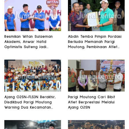
Resmikan Witan Sulaeman
Abdin Temba Pimpin Pordasi
Akademi, Anwar Hafid
Berkuda Memanah Parigi
Optimistis Sulteng Jadi
Moutong, Pembinaan Atlet
Gudang Talenta Sepak Bola
Jadi Prioritas Utama
Ajang O2SN-FLS3N Berakhir,
Parigi Moutong Cari Bibit
Disdikbud Parigi Moutong
Atlet Berprestasi Melalui
Warning Dua Kecamatan
Ajang O2SN
yang Absen