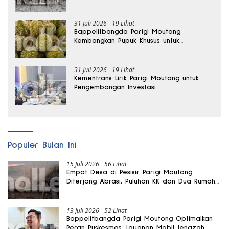
hingga Dua Kali Lipat
31 Juli 2026
19 Lihat
Bappelitbangda Parigi Moutong
Kembangkan Pupuk Khusus untuk
Selamatkan Kebun Durian
31 Juli 2026
19 Lihat
Kementrans Lirik Parigi Moutong untuk
Pengembangan Investasi
Populer Bulan Ini
15 Juli 2026
56 Lihat
Empat Desa di Pesisir Parigi Moutong
Diterjang Abrasi, Puluhan KK dan Dua Rumah
Rusak
13 Juli 2026
52 Lihat
Bappelitbangda Parigi Moutong Optimalkan
Peran Puskesmas, Layanan Mobil Jenazah