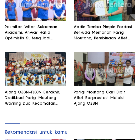
Resmikan Witan Sulaeman
Abdin Temba Pimpin Pordasi
Akademi, Anwar Hafid
Berkuda Memanah Parigi
Optimistis Sulteng Jadi
Moutong, Pembinaan Atlet
Gudang Talenta Sepak Bola
Jadi Prioritas Utama
Ajang O2SN-FLS3N Berakhir,
Parigi Moutong Cari Bibit
Disdikbud Parigi Moutong
Atlet Berprestasi Melalui
Warning Dua Kecamatan
Ajang O2SN
yang Absen
Rekomendasi untuk kamu