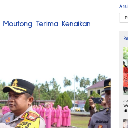
Ars
Arsi
gi Moutong Terima Kenaikan
R
8 
Wa
di