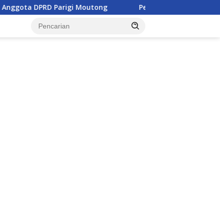
gi Moutong
Penghulu di Parigi Moutong Diminta Aktif C