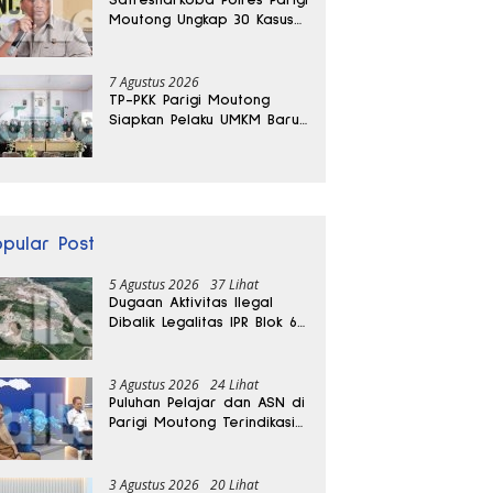
Moutong Ungkap 30 Kasus
Narkoba, Ratusan Gram
Sabu Disita
7 Agustus 2026
TP-PKK Parigi Moutong
Siapkan Pelaku UMKM Baru
Lewat Pelatihan Ecoprint
Bomba Saga
opular Post
5 Agustus 2026
37 Lihat
Dugaan Aktivitas Ilegal
Dibalik Legalitas IPR Blok 6
Kayuboko di Parigi
Moutong
3 Agustus 2026
24 Lihat
Puluhan Pelajar dan ASN di
Parigi Moutong Terindikasi
Positif Narkoba
3 Agustus 2026
20 Lihat