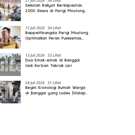
21 Juli 2026
54 Lihat
Sekolah Rakyat Berkapasitas
2.000 Siswa di Parigi Moutong
Dibangun Oktober 2026
13 Juli 2026
54 Lihat
Bappelitbangda Parigi Moutong
Optimalkan Peran Puskesmas,
Layanan Mobil Jenazah Gratis
Harus Dirasakan Masyarakat
13 Juli 2026
53 Lihat
Dua Emak-emak di Banggai
Jadi Korban Tabrak Lari
24 Juli 2026
51 Lihat
Begini Kronologi Rumah Warga
di Banggai yang Ludes Dilalap
Api