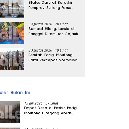
Status Darurat Berakhir,
Pemprov Sulteng Fokus
Percepat Pemulihan
Pascagempa Sigi
3 Agustus 2026
20 Lihat
Sempat Hilang, Lansia di
Banggai Ditemukan Sejauh
1 Kilometer
3 Agustus 2026
19 Lihat
Pemkab Parigi Moutong
Bakal Percepat Normalisasi
Jalan dan Sungai
Pascabanjir di Desa Air
Panas
uler Bulan Ini
15 Juli 2026
57 Lihat
Empat Desa di Pesisir Parigi
Moutong Diterjang Abrasi,
Puluhan KK dan Dua Rumah
Rusak