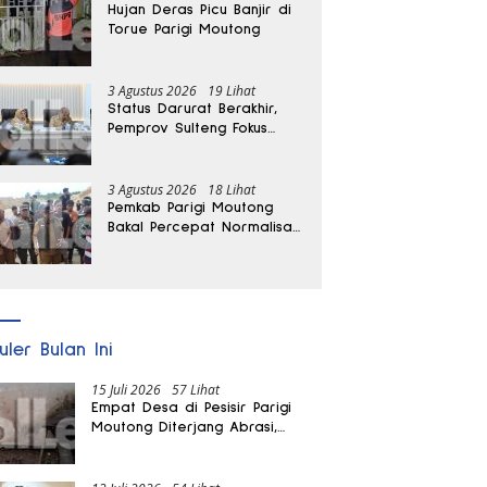
Hujan Deras Picu Banjir di
Torue Parigi Moutong
3 Agustus 2026
19 Lihat
Status Darurat Berakhir,
Pemprov Sulteng Fokus
Percepat Pemulihan
Pascagempa Sigi
3 Agustus 2026
18 Lihat
Pemkab Parigi Moutong
Bakal Percepat Normalisasi
Jalan dan Sungai
Pascabanjir di Desa Air
Panas
uler Bulan Ini
15 Juli 2026
57 Lihat
Empat Desa di Pesisir Parigi
Moutong Diterjang Abrasi,
Puluhan KK dan Dua Rumah
Rusak