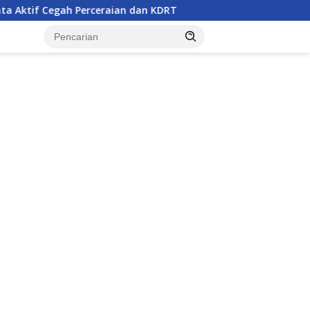
eraian dan KDRT
Remaja Belasan Tahun di Banggai Jad