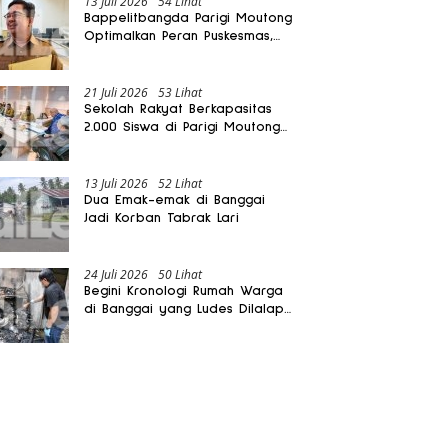
13 Juli 2026
54 Lihat
Bappelitbangda Parigi Moutong
Optimalkan Peran Puskesmas,
Layanan Mobil Jenazah Gratis
Harus Dirasakan Masyarakat
21 Juli 2026
53 Lihat
Sekolah Rakyat Berkapasitas
2.000 Siswa di Parigi Moutong
Dibangun Oktober 2026
13 Juli 2026
52 Lihat
Dua Emak-emak di Banggai
Jadi Korban Tabrak Lari
24 Juli 2026
50 Lihat
Begini Kronologi Rumah Warga
di Banggai yang Ludes Dilalap
Api