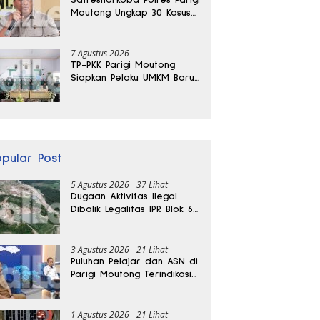
Moutong Ungkap 30 Kasus
Narkoba, Ratusan Gram
Sabu Disita
7 Agustus 2026
TP-PKK Parigi Moutong
Siapkan Pelaku UMKM Baru
Lewat Pelatihan Ecoprint
Bomba Saga
opular Post
5 Agustus 2026
37 Lihat
Dugaan Aktivitas Ilegal
Dibalik Legalitas IPR Blok 6
Kayuboko di Parigi
Moutong
3 Agustus 2026
21 Lihat
Puluhan Pelajar dan ASN di
Parigi Moutong Terindikasi
Positif Narkoba
1 Agustus 2026
21 Lihat