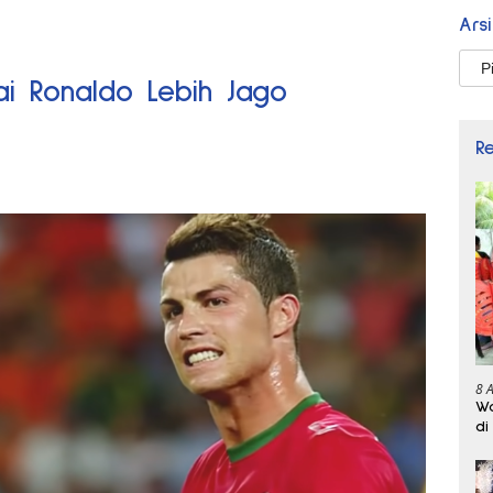
Ars
Arsi
lai Ronaldo Lebih Jago
R
8 
Wa
di