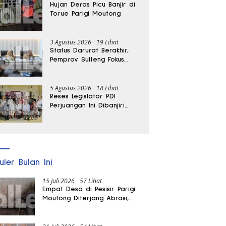
Hujan Deras Picu Banjir di
Torue Parigi Moutong
3 Agustus 2026
19 Lihat
Status Darurat Berakhir,
Pemprov Sulteng Fokus
Percepat Pemulihan
Pascagempa Sigi
5 Agustus 2026
18 Lihat
Reses Legislator PDI
Perjuangan Ini Dibanjiri
Aspirasi, Petani Kasimbar
Minta Irigasi dan Alsintan
uler Bulan Ini
15 Juli 2026
57 Lihat
Empat Desa di Pesisir Parigi
Moutong Diterjang Abrasi,
Puluhan KK dan Dua Rumah
Rusak