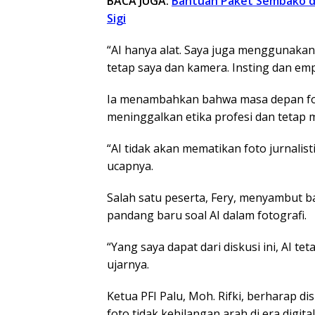
BACA JUGA:
Bantuan Paket Sembako da
Sigi
“AI hanya alat. Saya juga menggunakan
tetap saya dan kamera. Insting dan empa
Ia menambahkan bahwa masa depan foto 
meninggalkan etika profesi dan tetap m
“AI tidak akan mematikan foto jurnalist
ucapnya.
Salah satu peserta, Fery, menyambut b
pandang baru soal AI dalam fotografi.
“Yang saya dapat dari diskusi ini, AI te
ujarnya.
Ketua PFI Palu, Moh. Rifki, berharap dis
foto tidak kehilangan arah di era digital