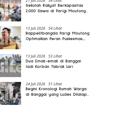
21 Juli 2026
54 Lihat
Sekolah Rakyat Berkapasitas
2.000 Siswa di Parigi Moutong
Dibangun Oktober 2026
13 Juli 2026
54 Lihat
Bappelitbangda Parigi Moutong
Optimalkan Peran Puskesmas,
Layanan Mobil Jenazah Gratis
Harus Dirasakan Masyarakat
13 Juli 2026
53 Lihat
Dua Emak-emak di Banggai
Jadi Korban Tabrak Lari
24 Juli 2026
51 Lihat
Begini Kronologi Rumah Warga
di Banggai yang Ludes Dilalap
Api