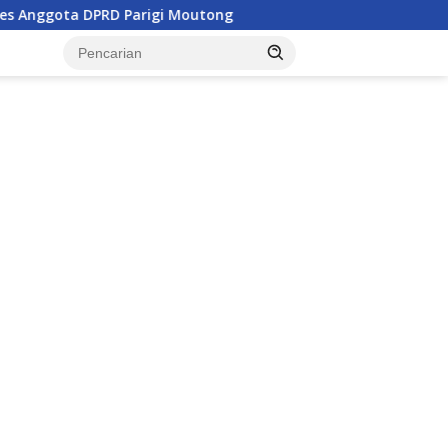
rigi Moutong
Penghulu di Parigi Moutong Diminta Aktif