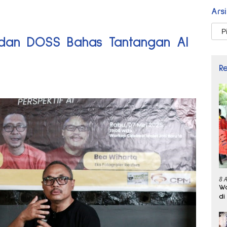
Ars
Arsi
u dan DOSS Bahas Tantangan AI
R
8 
Wa
di