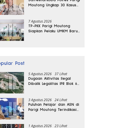
Moutong Ungkap 30 Kasus
Narkoba, Ratusan Gram
Sabu Disita
7 Agustus 2026
TP-PKK Parigi Moutong
Siapkan Pelaku UMKM Baru
Lewat Pelatihan Ecoprint
Bomba Saga
opular Post
5 Agustus 2026
37 Lihat
Dugaan Aktivitas Ilegal
Dibalik Legalitas IPR Blok 6
Kayuboko di Parigi
Moutong
3 Agustus 2026
24 Lihat
Puluhan Pelajar dan ASN di
Parigi Moutong Terindikasi
Positif Narkoba
1 Agustus 2026
23 Lihat