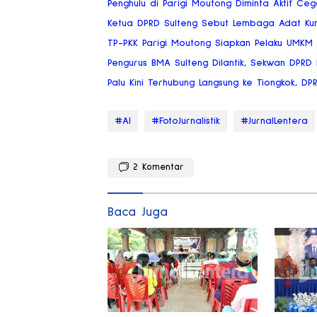
Penghulu di Parigi Moutong Diminta Aktif Ce
Ketua DPRD Sulteng Sebut Lembaga Adat Ku
TP-PKK Parigi Moutong Siapkan Pelaku UMKM
Pengurus BMA Sulteng Dilantik, Sekwan DPRD
Palu Kini Terhubung Langsung ke Tiongkok, DP
#AI
#FotoJurnalistik
#JurnalLentera
2
Komentar
Baca Juga