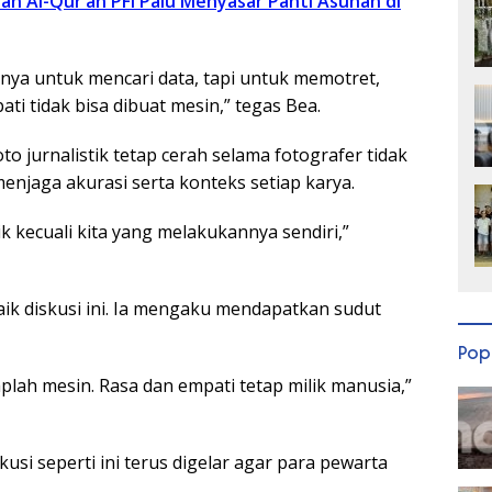
n Al-Qur’an PFI Palu Menyasar Panti Asuhan di
nya untuk mencari data, tapi untuk memotret,
ti tidak bisa dibuat mesin,” tegas Bea.
jurnalistik tetap cerah selama fotografer tidak
enjaga akurasi serta konteks setiap karya.
ik kecuali kita yang melakukannya sendiri,”
aik diskusi ini. Ia mengaku mendapatkan sudut
Pop
taplah mesin. Rasa dan empati tetap milik manusia,”
kusi seperti ini terus digelar agar para pewarta
.