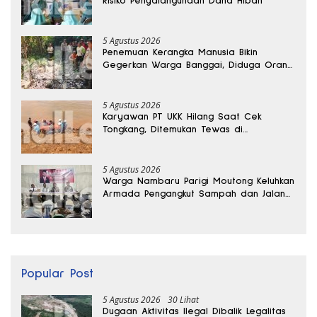
Risiko Penyalahgunaan Dana Hibah
5 Agustus 2026
Penemuan Kerangka Manusia Bikin
Gegerkan Warga Banggai, Diduga Orang
Hilang Sebulan Lalu
5 Agustus 2026
Karyawan PT UKK Hilang Saat Cek
Tongkang, Ditemukan Tewas di
Kedalaman 15 Meter
5 Agustus 2026
Warga Nambaru Parigi Moutong Keluhkan
Armada Pengangkut Sampah dan Jalan
Kantong Produksi di Reses Legislator PKS
Popular Post
5 Agustus 2026
30 Lihat
Dugaan Aktivitas Ilegal Dibalik Legalitas