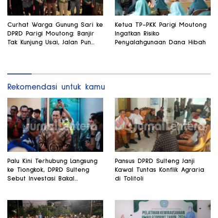
Curhat Warga Gunung Sari ke
Ketua TP-PKK Parigi Moutong
DPRD Parigi Moutong: Banjir
Ingatkan Risiko
Tak Kunjung Usai, Jalan Pun
Penyalahgunaan Dana Hibah
Rusak
Rekomendasi untuk kamu
Palu Kini Terhubung Langsung
Pansus DPRD Sulteng Janji
ke Tiongkok, DPRD Sulteng
Kawal Tuntas Konflik Agraria
Sebut Investasi Bakal
di Tolitoli
Mengalir