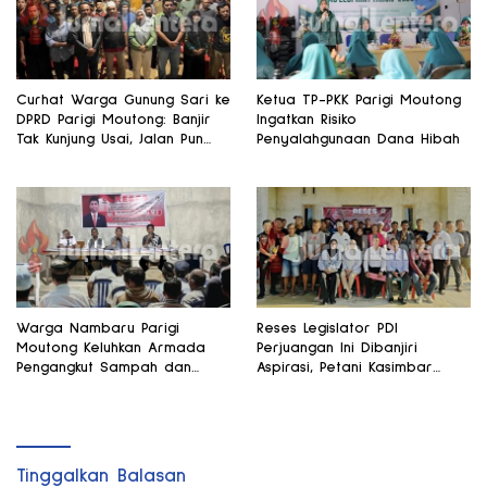
Curhat Warga Gunung Sari ke
Ketua TP-PKK Parigi Moutong
DPRD Parigi Moutong: Banjir
Ingatkan Risiko
Tak Kunjung Usai, Jalan Pun
Penyalahgunaan Dana Hibah
Rusak
Warga Nambaru Parigi
Reses Legislator PDI
Moutong Keluhkan Armada
Perjuangan Ini Dibanjiri
Pengangkut Sampah dan
Aspirasi, Petani Kasimbar
Jalan Kantong Produksi di
Minta Irigasi dan Alsintan
Reses Legislator PKS
Tinggalkan Balasan