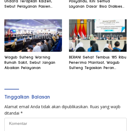
Undata Terapkan Kaizen,
Posyandu, Kini Semua
Sebut Pelayanan Pasien
Layanan Dasar Bisa Diakses
Harus Terus Membaik
di Satu Tempat
Wagub Sulteng Warning
BERANI Sehat Tembus 185 Ribu
Rumah Sakit, Sebut Jangan
Penerima Manfaat, Wagub
Abaikan Pelayanan
Sulteng Tegaskan Peran
Strategis Tenaga Kesehatan
Tinggalkan Balasan
Alamat email Anda tidak akan dipublikasikan.
Ruas yang wajib
ditandai
*