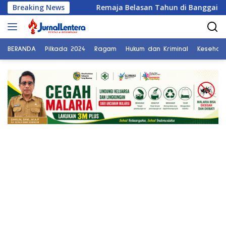
Langsung
dan KDRT
Breaking News
Remaja Belasan Tahun di Banggai Jadi Korba
ke
konten
BERANDA
Pilkada 2024
Ragam
Hukum dan Kriminal
Kesehat