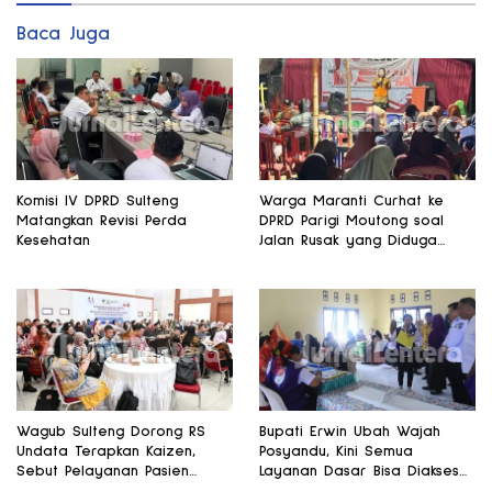
Baca Juga
Komisi IV DPRD Sulteng
Warga Maranti Curhat ke
Matangkan Revisi Perda
DPRD Parigi Moutong soal
Kesehatan
Jalan Rusak yang Diduga
Memicu Kematian Ibu Bersalin
Wagub Sulteng Dorong RS
Bupati Erwin Ubah Wajah
Undata Terapkan Kaizen,
Posyandu, Kini Semua
Sebut Pelayanan Pasien
Layanan Dasar Bisa Diakses
Harus Terus Membaik
di Satu Tempat