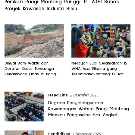
Pemkab Parigi Moutong Panggil PT ATHI Bahas
Proyek Kawasan Industri Siniu
Sinyal Bom Waktu dan
Nelayan Buol Selamatkan 15
Deretan Kasus Tewasnya
WNA Asal Filipina yang
Penambang Emas di Parigi
Terombang-ambing 13 Hari di
Moutong
Laut
Head Line
2 Desember 2025
Dugaan Penyalahgunaan
Kewenangan Wabup Parigi Moutong
Memicu Pengusulan Hak Angket
DPRD
Pendidikan
1 Desember 2025