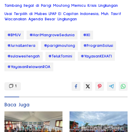
Tambang Ilegal di Parigi Moutong Memicu Krisis Lingkungan
Usai Terpilih di Mubes LPAP El Capitan Indonesia, Muh. Tasrif
Wacanakan Agenda Besar Lingkungan
#BMUV
#HariMangroveSedunia
#IKI
#JurnalLentera
#parigimoutong
#ProgramSolusi
#sulawesitengah
#TelukTomini
#YayasanKEHATI
#YayasanRelawanROA
1
Baca Juga