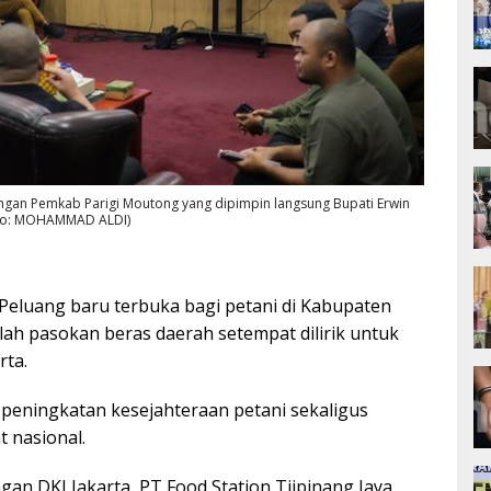
engan Pemkab Parigi Moutong yang dipimpin langsung Bupati Erwin
(Foto: MOHAMMAD ALDI)
Peluang baru terbuka bagi petani di Kabupaten
lah pasokan beras daerah setempat dilirik untuk
ta.
g peningkatan kesejahteraan petani sekaligus
 nasional.
n DKI Jakarta, PT Food Station Tjipinang Jaya,