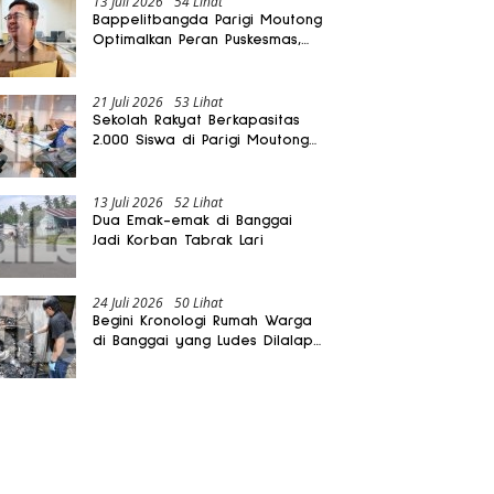
13 Juli 2026
54 Lihat
Bappelitbangda Parigi Moutong
Optimalkan Peran Puskesmas,
Layanan Mobil Jenazah Gratis
Harus Dirasakan Masyarakat
21 Juli 2026
53 Lihat
Sekolah Rakyat Berkapasitas
2.000 Siswa di Parigi Moutong
Dibangun Oktober 2026
13 Juli 2026
52 Lihat
Dua Emak-emak di Banggai
Jadi Korban Tabrak Lari
24 Juli 2026
50 Lihat
Begini Kronologi Rumah Warga
di Banggai yang Ludes Dilalap
Api