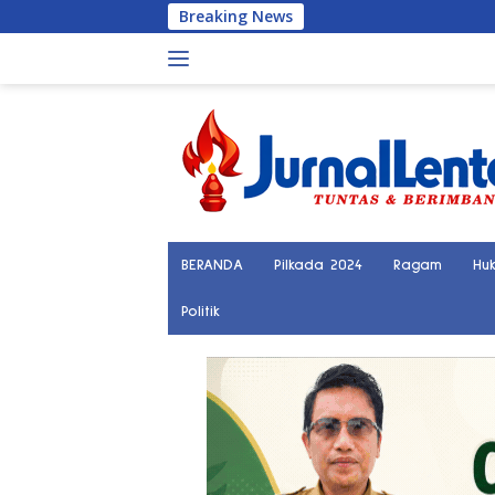
Langsung
Breaking News
Warga B
ke
konten
BERANDA
Pilkada 2024
Ragam
Hu
Politik