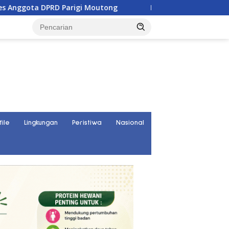
 Parigi Moutong
Penghulu di Parigi Moutong Diminta Ak
file
Lingkungan
Peristiwa
Nasional