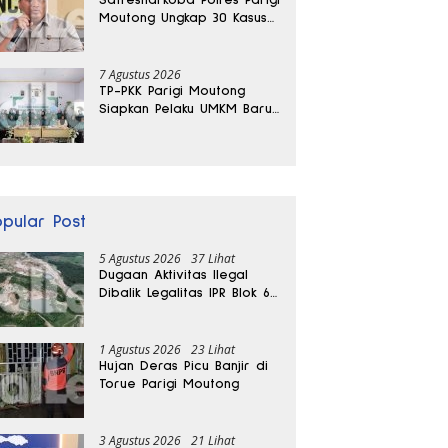
Moutong Ungkap 30 Kasus
Narkoba, Ratusan Gram
Sabu Disita
7 Agustus 2026
TP-PKK Parigi Moutong
Siapkan Pelaku UMKM Baru
Lewat Pelatihan Ecoprint
Bomba Saga
opular Post
5 Agustus 2026
37 Lihat
Dugaan Aktivitas Ilegal
Dibalik Legalitas IPR Blok 6
Kayuboko di Parigi
Moutong
1 Agustus 2026
23 Lihat
Hujan Deras Picu Banjir di
Torue Parigi Moutong
3 Agustus 2026
21 Lihat