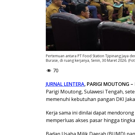
Pertemuan antara PT Food Station Tjipinang Jaya d
Burase, di ruang kerjanya, Senin, 30 Maret 2026. 
70
JURNAL LENTERA
, PARIGI MOUTONG –
Parigi Moutong, Sulawesi Tengah, sete
memenuhi kebutuhan pangan DKI Jakar
Kerja sama ini dinilai dapat mendoron
memperluas akses pasar hingga tingkat
Badan Usaha Milik Daerah (BUMD) panga