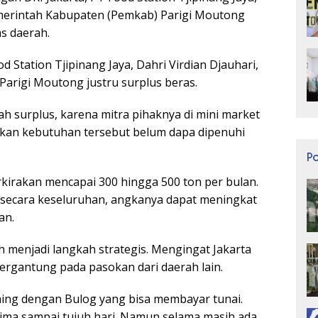
merintah Kabupaten (Pemkab) Parigi Moutong
s daerah.
 Station Tjipinang Jaya, Dahri Virdian Djauhari,
arigi Moutong justru surplus beras.
h surplus, karena mitra pihaknya di mini market
gkan kebutuhan tersebut belum dapa dipenuhi
P
kirakan mencapai 300 hingga 500 ton per bulan.
secara keseluruhan, angkanya dapat meningkat
an.
 menjadi langkah strategis. Mengingat Jakarta
bergantung pada pasokan dari daerah lain.
saing dengan Bulog yang bisa membayar tunai.
ma sampai tujuh hari. Namun selama masih ada