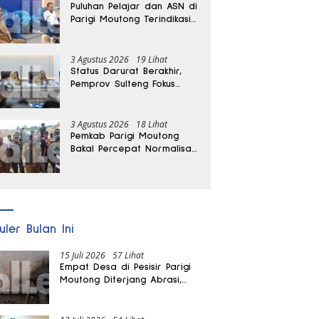
Puluhan Pelajar dan ASN di
Parigi Moutong Terindikasi
Positif Narkoba
3 Agustus 2026
19 Lihat
Status Darurat Berakhir,
Pemprov Sulteng Fokus
Percepat Pemulihan
Pascagempa Sigi
3 Agustus 2026
18 Lihat
Pemkab Parigi Moutong
Bakal Percepat Normalisasi
Jalan dan Sungai
Pascabanjir di Desa Air
Panas
uler Bulan Ini
15 Juli 2026
57 Lihat
Empat Desa di Pesisir Parigi
Moutong Diterjang Abrasi,
Puluhan KK dan Dua Rumah
Rusak