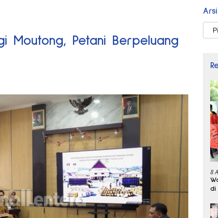
Ars
Arsi
igi Moutong, Petani Berpeluang
R
8 
Wa
di