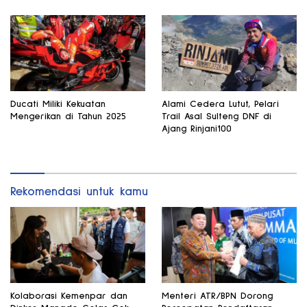
Ducati Miliki Kekuatan
Alami Cedera Lutut, Pelari
Mengerikan di Tahun 2025
Trail Asal Sulteng DNF di
Ajang Rinjani100
Rekomendasi untuk kamu
Kolaborasi Kemenpar dan
Menteri ATR/BPN Dorong