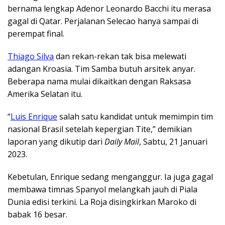
bernama lengkap Adenor Leonardo Bacchi itu merasa
gagal di Qatar. Perjalanan Selecao hanya sampai di
perempat final.
Thiago Silva
dan rekan-rekan tak bisa melewati
adangan Kroasia. Tim Samba butuh arsitek anyar.
Beberapa nama mulai dikaitkan dengan Raksasa
Amerika Selatan itu.
“
Luis Enrique
salah satu kandidat untuk memimpin tim
nasional Brasil setelah kepergian Tite,” demikian
laporan yang dikutip dari
Daily Mail
, Sabtu, 21 Januari
2023.
Kebetulan, Enrique sedang menganggur. Ia juga gagal
membawa timnas Spanyol melangkah jauh di Piala
Dunia edisi terkini. La Roja disingkirkan Maroko di
babak 16 besar.