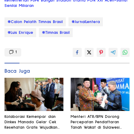
Kementerian PUPR Bangun Stadion Utama PON XXI Aceh-Sumut
Senilai Miliaran
#Calon Pelatih Timnas Brasil
#JurnalLentera
#Luis Enrique
#Timnas Brasil
1
Baca Juga
Kolaborasi Kemenpar dan
Menteri ATR/BPN Dorong
Dinkes Manado Gelar Cek
Percepatan Pendaftaran
Kesehatan Gratis Wujudkan
Tanah Wakaf di Sulawesi
Pariwisata Sehat
Selatan dan Gorontalo