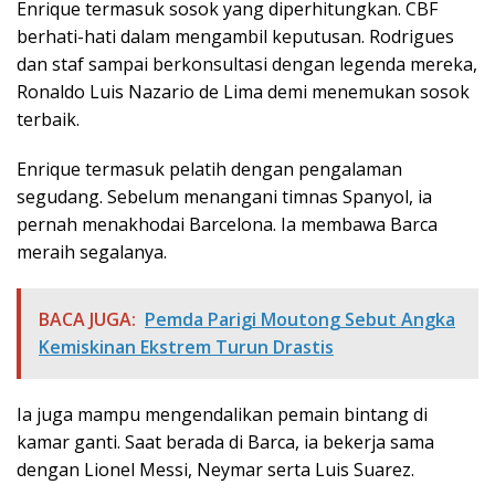
Enrique termasuk sosok yang diperhitungkan. CBF
berhati-hati dalam mengambil keputusan. Rodrigues
dan staf sampai berkonsultasi dengan legenda mereka,
Ronaldo Luis Nazario de Lima demi menemukan sosok
terbaik.
Enrique termasuk pelatih dengan pengalaman
segudang. Sebelum menangani timnas Spanyol, ia
pernah menakhodai Barcelona. Ia membawa Barca
meraih segalanya.
BACA JUGA:
Pemda Parigi Moutong Sebut Angka
Kemiskinan Ekstrem Turun Drastis
Ia juga mampu mengendalikan pemain bintang di
kamar ganti. Saat berada di Barca, ia bekerja sama
dengan Lionel Messi, Neymar serta Luis Suarez.