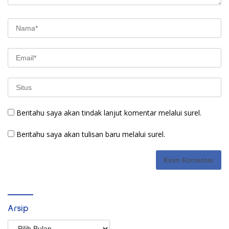
Beritahu saya akan tindak lanjut komentar melalui surel.
Beritahu saya akan tulisan baru melalui surel.
Arsip
Arsip