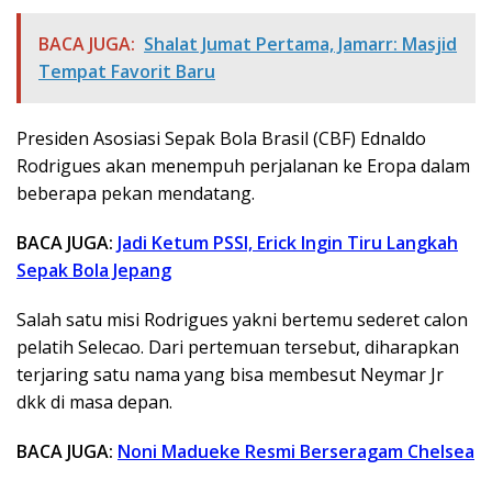
BACA JUGA:
Shalat Jumat Pertama, Jamarr: Masjid
Tempat Favorit Baru
Presiden Asosiasi Sepak Bola Brasil (CBF) Ednaldo
Rodrigues akan menempuh perjalanan ke Eropa dalam
beberapa pekan mendatang.
BACA JUGA:
Jadi Ketum PSSI, Erick Ingin Tiru Langkah
Sepak Bola Jepang
Salah satu misi Rodrigues yakni bertemu sederet calon
pelatih Selecao. Dari pertemuan tersebut, diharapkan
terjaring satu nama yang bisa membesut Neymar Jr
dkk di masa depan.
BACA JUGA:
Noni Madueke Resmi Berseragam Chelsea