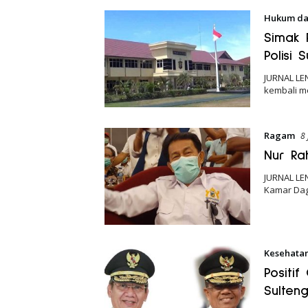
Hukum da
Simak 
Polisi
JURNAL LEN
kembali m
Ragam
8
Nur Ra
JURNAL LEN
Kamar Dag
Kesehata
Positi
Sulteng