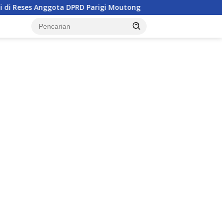
nggota DPRD Parigi Moutong
Penghulu di Parigi Mouton