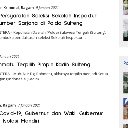
n Kriminal
,
Ragam
9 Januari 2021
Persyaratan Seleksi Sekolah Inspektur
 Sumber Sarjana di Polda Sulteng
TERA – Kepolisian Daerah (Polda) Sulawesi Tengah (Sulteng),
embuka pendaftaran seleksi Sekolah Inspektur…
 Januari 2021
P
hmatu Terpilih Pimpin Kadin Sulteng
TERA – Muh. Nur Dg. Rahmatu, akhirnya terpilih menjadi Ketua
ang Indonesia (Kadin)…
n
,
Ragam
7 Januari 2021
f Covid-19, Gubernur dan Wakil Gubernur
 Isolasi Mandiri