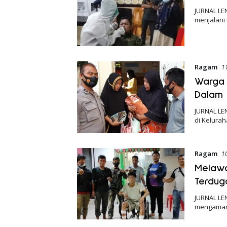
JURNAL LEN
menjalani
Ragam
1
Warga 
Dalam 
JURNAL LEN
di Kelura
Ragam
1
Melawa
Terduga
JURNAL LEN
mengamank