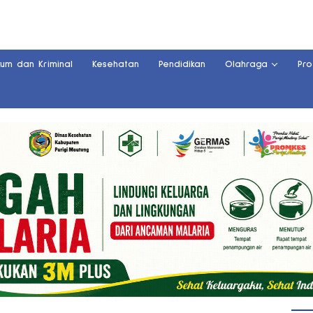
kum dan Kriminal
Kesehatan
Pendidikan
Olahraga
Pro