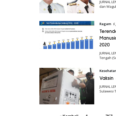
JURNAL LE
dan Wagub
Ragam
6
Terend
Manusi
2020
JURNAL LE
Tengah (S
Kesehata
Vaksin
JURNAL LEN
Sulawesi T
Paginasi