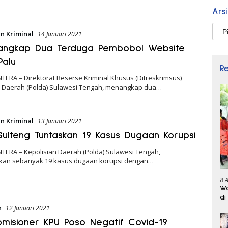
Ars
Arsi
n Kriminal
14 Januari 2021
 Tangkap Dua Terduga Pembobol Website
Palu
R
TERA – Direktorat Reserse Kriminal Khusus (Ditreskrimsus)
n Daerah (Polda) Sulawesi Tengah, menangkap dua…
n Kriminal
13 Januari 2021
Sulteng Tuntaskan 19 Kasus Dugaan Korupsi
NTERA – Kepolisian Daerah (Polda) Sulawesi Tengah,
an sebanyak 19 kasus dugaan korupsi dengan…
8 
Wa
di
n
12 Januari 2021
omisioner KPU Poso Negatif Covid-19