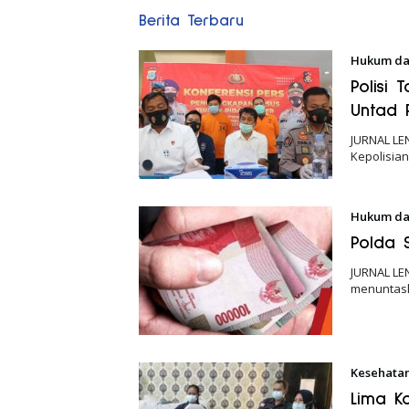
Jurnal
Berita Terbaru
Lentera
Hukum da
Polisi
Untad 
JURNAL LEN
Kepolisia
Hukum da
Polda 
JURNAL LE
menuntask
Kesehata
Lima K