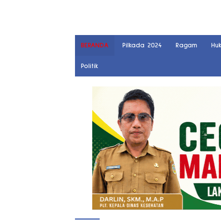
BERANDA
Pilkada 2024
Ragam
Hu
Politik