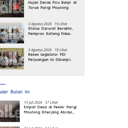
Hujan Deras Picu Banjir di
Torue Parigi Moutong
3 Agustus 2026
19 Lihat
Status Darurat Berakhir,
Pemprov Sulteng Fokus
Percepat Pemulihan
Pascagempa Sigi
5 Agustus 2026
18 Lihat
Reses Legislator PDI
Perjuangan Ini Dibanjiri
Aspirasi, Petani Kasimbar
Minta Irigasi dan Alsintan
uler Bulan Ini
15 Juli 2026
57 Lihat
Empat Desa di Pesisir Parigi
Moutong Diterjang Abrasi,
Puluhan KK dan Dua Rumah
Rusak