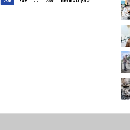
768
769
…
789
Berikutnya »