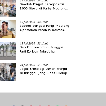
21 Juli 2026
54 Lihat
Sekolah Rakyat Berkapasitas
2.000 Siswa di Parigi Moutong
Dibangun Oktober 2026
13 Juli 2026
54 Lihat
Bappelitbangda Parigi Moutong
Optimalkan Peran Puskesmas,
Layanan Mobil Jenazah Gratis
Harus Dirasakan Masyarakat
13 Juli 2026
53 Lihat
Dua Emak-emak di Banggai
Jadi Korban Tabrak Lari
24 Juli 2026
51 Lihat
Begini Kronologi Rumah Warga
di Banggai yang Ludes Dilalap
Api