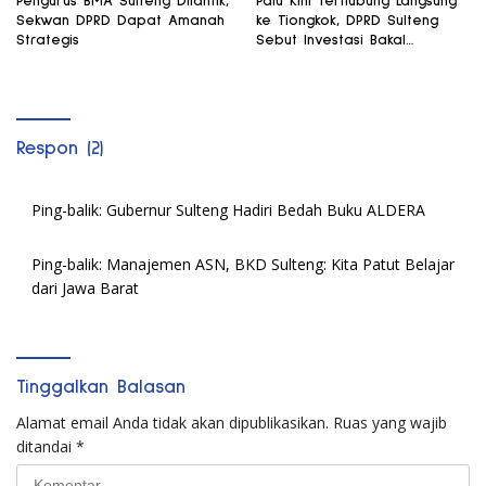
Pengurus BMA Sulteng Dilantik,
Palu Kini Terhubung Langsung
Sekwan DPRD Dapat Amanah
ke Tiongkok, DPRD Sulteng
Strategis
Sebut Investasi Bakal
Mengalir
Respon (2)
Ping-balik:
Gubernur Sulteng Hadiri Bedah Buku ALDERA
Ping-balik:
Manajemen ASN, BKD Sulteng: Kita Patut Belajar
dari Jawa Barat
Tinggalkan Balasan
Alamat email Anda tidak akan dipublikasikan.
Ruas yang wajib
ditandai
*