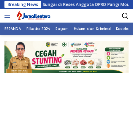
Langsung
ormalisasi Sungai di Reses Anggota DPRD Parigi Moutong
Breaking News
ke
konten
BERANDA
Pilkada 2024
Ragam
Hukum dan Kriminal
Kesehat