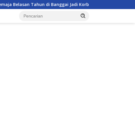
Tahun di Banggai Jadi Korban Pengeroyokan
Komisi IV