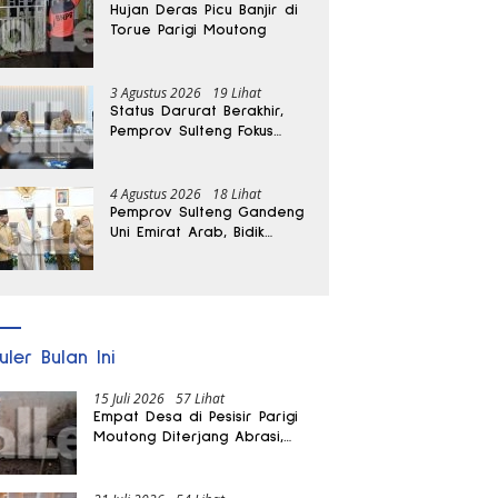
Hujan Deras Picu Banjir di
Torue Parigi Moutong
3 Agustus 2026
19 Lihat
Status Darurat Berakhir,
Pemprov Sulteng Fokus
Percepat Pemulihan
Pascagempa Sigi
4 Agustus 2026
18 Lihat
Pemprov Sulteng Gandeng
Uni Emirat Arab, Bidik
Investasi hingga Rumah
Sakit Internasional
uler Bulan Ini
15 Juli 2026
57 Lihat
Empat Desa di Pesisir Parigi
Moutong Diterjang Abrasi,
Puluhan KK dan Dua Rumah
Rusak