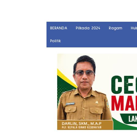
BERANDA
Pilkada 2024
Ragam
Hu
Politik