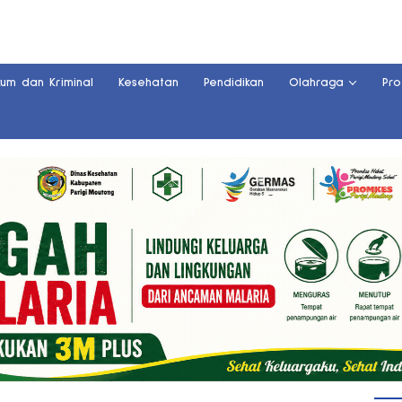
kum dan Kriminal
Kesehatan
Pendidikan
Olahraga
Pro