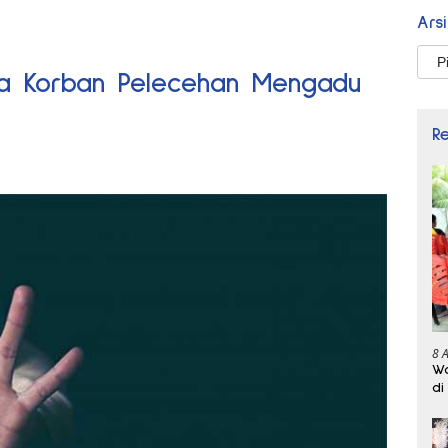
Ars
Arsi
a Korban Pelecehan Mengadu
R
8 
Wa
di