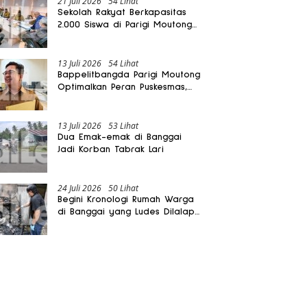
21 Juli 2026
54 Lihat
Sekolah Rakyat Berkapasitas
2.000 Siswa di Parigi Moutong
Dibangun Oktober 2026
13 Juli 2026
54 Lihat
Bappelitbangda Parigi Moutong
Optimalkan Peran Puskesmas,
Layanan Mobil Jenazah Gratis
Harus Dirasakan Masyarakat
13 Juli 2026
53 Lihat
Dua Emak-emak di Banggai
Jadi Korban Tabrak Lari
24 Juli 2026
50 Lihat
Begini Kronologi Rumah Warga
di Banggai yang Ludes Dilalap
Api