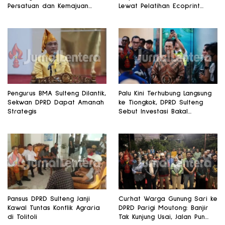
Persatuan dan Kemajuan
Lewat Pelatihan Ecoprint
Daerah
Bomba Saga
Pengurus BMA Sulteng Dilantik,
Palu Kini Terhubung Langsung
Sekwan DPRD Dapat Amanah
ke Tiongkok, DPRD Sulteng
Strategis
Sebut Investasi Bakal
Mengalir
Pansus DPRD Sulteng Janji
Curhat Warga Gunung Sari ke
Kawal Tuntas Konflik Agraria
DPRD Parigi Moutong: Banjir
di Tolitoli
Tak Kunjung Usai, Jalan Pun