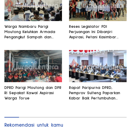
Warga Nambaru Parigi
Reses Legislator PDI
Moutong Keluhkan Armada
Perjuangan Ini Dibanjiri
Pengangkut Sampah dan
Aspirasi, Petani Kasimbar
Jalan Kantong Produksi di
Minta Irigasi dan Alsintan
Reses Legislator PKS
DPRD Parigi Moutong dan DPR
Rapat Paripurna DPRD,
RI Sepakat Kawal Aspirasi
Pemprov Sulteng Paparkan
Warga Torue
Kabar Baik Pertumbuhan
Ekonomi Daerah
Rekomendasi untuk kamu