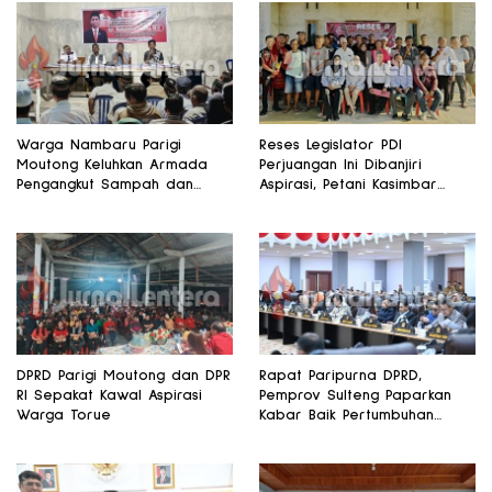
Warga Nambaru Parigi
Reses Legislator PDI
Moutong Keluhkan Armada
Perjuangan Ini Dibanjiri
Pengangkut Sampah dan
Aspirasi, Petani Kasimbar
Jalan Kantong Produksi di
Minta Irigasi dan Alsintan
Reses Legislator PKS
DPRD Parigi Moutong dan DPR
Rapat Paripurna DPRD,
RI Sepakat Kawal Aspirasi
Pemprov Sulteng Paparkan
Warga Torue
Kabar Baik Pertumbuhan
Ekonomi Daerah