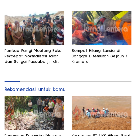
Sebulan Lalu
Meter
Pemkab Parigi Moutong Bakal
Sempat Hilang, Lansia di
Percepat Normalisasi Jalan
Banggai Ditemukan Sejauh 1
dan Sungai Pascabanjir di
Kilometer
Desa Air Panas
Rekomendasi untuk kamu
Penemuan Kerangka Manusia
Karyawan PT UKK Hilang Saat