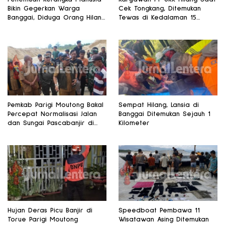
Bikin Gegerkan Warga
Cek Tongkang, Ditemukan
Banggai, Diduga Orang Hilang
Tewas di Kedalaman 15
Sebulan Lalu
Meter
Pemkab Parigi Moutong Bakal
Sempat Hilang, Lansia di
Percepat Normalisasi Jalan
Banggai Ditemukan Sejauh 1
dan Sungai Pascabanjir di
Kilometer
Desa Air Panas
Hujan Deras Picu Banjir di
Speedboat Pembawa 11
Torue Parigi Moutong
Wisatawan Asing Ditemukan