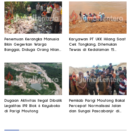
Penemuan Kerangka Manusia
Karyawan PT UKK Hilang Saat
Bikin Gegerkan Warga
Cek Tongkang, Ditemukan
Banggai, Diduga Orang Hilang
Tewas di Kedalaman 15
Sebulan Lalu
Meter
Dugaan Aktivitas Ilegal Dibalik
Pemkab Parigi Moutong Bakal
Legalitas IPR Blok 6 Kayuboko
Percepat Normalisasi Jalan
di Parigi Moutong
dan Sungai Pascabanjir di
Desa Air Panas