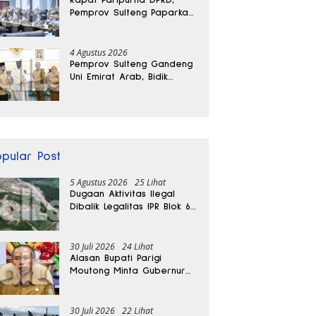
Pemprov Sulteng Paparkan
Kabar Baik Pertumbuhan
Ekonomi Daerah
4 Agustus 2026
Pemprov Sulteng Gandeng
Uni Emirat Arab, Bidik
Investasi hingga Rumah
Sakit Internasional
opular Post
5 Agustus 2026
25 Lihat
Dugaan Aktivitas Ilegal
Dibalik Legalitas IPR Blok 6
Kayuboko di Parigi
Moutong
30 Juli 2026
24 Lihat
Alasan Bupati Parigi
Moutong Minta Gubernur
Hentikan Sementara
Tambang Kayuboko
30 Juli 2026
22 Lihat