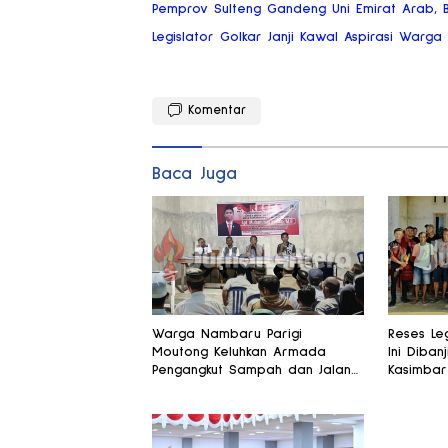
Pemprov Sulteng Gandeng Uni Emirat Arab, Bi
Legislator Golkar Janji Kawal Aspirasi Warg
Komentar
Baca Juga
Warga Nambaru Parigi
Reses Leg
Moutong Keluhkan Armada
Ini Dibanj
Pengangkut Sampah dan Jalan
Kasimbar
Kantong Produksi di Reses
Alsintan
Legislator PKS