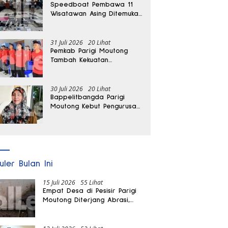
Speedboat Pembawa 11
Wisatawan Asing Ditemukan
Terdampar di Parigi
Moutong
31 Juli 2026
20 Lihat
Pemkab Parigi Moutong
Tambah Kekuatan
Penanganan Darurat, 23
REDKAR Resmi Dibentuk
30 Juli 2026
20 Lihat
Bappelitbangda Parigi
Moutong Kebut Pengurusan
Hak Paten Durian Montong
ke Kementerian
uler Bulan Ini
15 Juli 2026
55 Lihat
Empat Desa di Pesisir Parigi
Moutong Diterjang Abrasi,
Puluhan KK dan Dua Rumah
Rusak