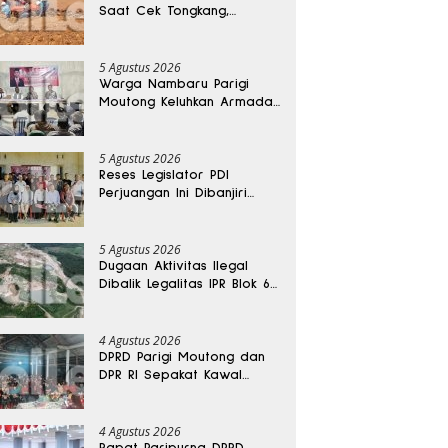
Saat Cek Tongkang,
Ditemukan Tewas di
Kedalaman 15 Meter
5 Agustus 2026
Warga Nambaru Parigi
Moutong Keluhkan Armada
Pengangkut Sampah dan
Jalan Kantong Produksi di
Reses Legislator PKS
5 Agustus 2026
Reses Legislator PDI
Perjuangan Ini Dibanjiri
Aspirasi, Petani Kasimbar
Minta Irigasi dan Alsintan
5 Agustus 2026
Dugaan Aktivitas Ilegal
Dibalik Legalitas IPR Blok 6
Kayuboko di Parigi
Moutong
4 Agustus 2026
DPRD Parigi Moutong dan
DPR RI Sepakat Kawal
Aspirasi Warga Torue
4 Agustus 2026
Rapat Paripurna DPRD,