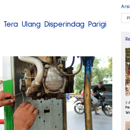
Ars
Arsi
 Tera Ulang Disperindag Parigi
R
5 
Pe
Wa
Se