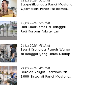
13 Juli 2026
52 Lihat
Bappelitbangda Parigi Moutong
Optimalkan Peran Puskesmas,
Layanan Mobil Jenazah Gratis
Harus Dirasakan Masyarakat
13 Juli 2026
50 Lihat
Dua Emak-emak di Banggai
Jadi Korban Tabrak Lari
24 Juli 2026
48 Lihat
Begini Kronologi Rumah Warga
di Banggai yang Ludes Dilalap
Api
21 Juli 2026
48 Lihat
Sekolah Rakyat Berkapasitas
2.000 Siswa di Parigi Moutong
Dibangun Oktober 2026