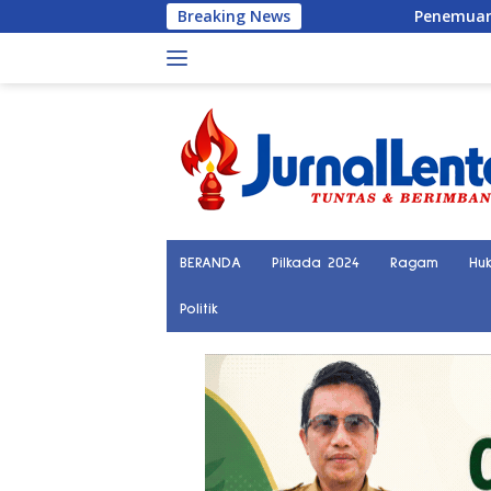
Langsung
Breaking News
Penemuan Kerangka Manusia Bikin
ke
konten
BERANDA
Pilkada 2024
Ragam
Hu
Politik