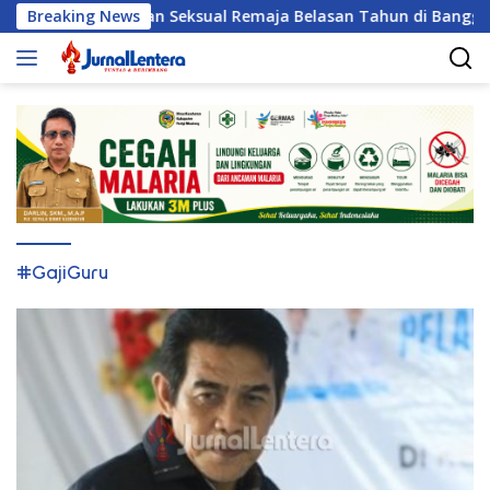
Langsung
 Pelaku Pelecehan Seksual Remaja Belasan Tahun di Banggai
Breaking News
ke
konten
#GajiGuru