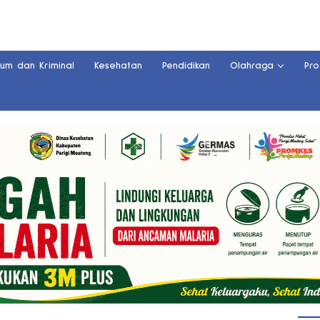
kum dan Kriminal
Kesehatan
Pendidikan
Olahraga
Pro