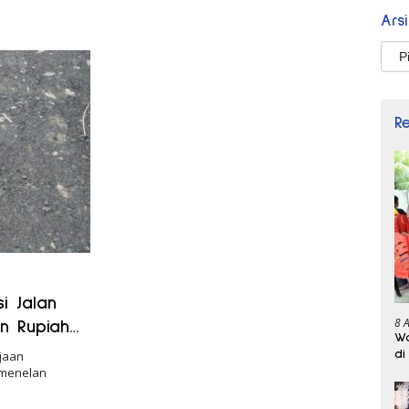
Ars
Arsi
R
i Jalan
8 
an Rupiah
Wa
di
jaan
 menelan