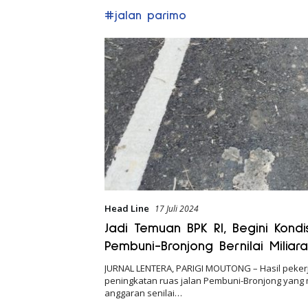
#jalan parimo
Head Line
17 Juli 2024
Jadi Temuan BPK RI, Begini Kondis
Pembuni-Bronjong Bernilai Miliar
di Parigi Moutong
JURNAL LENTERA, PARIGI MOUTONG – Hasil peker
peningkatan ruas jalan Pembuni-Bronjong yang
anggaran senilai…