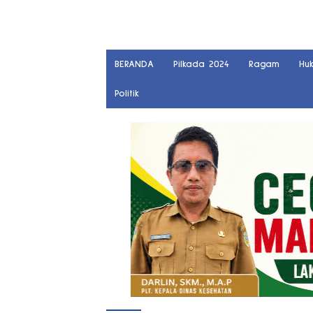
BERANDA
Pilkada 2024
Ragam
Hu
Politik