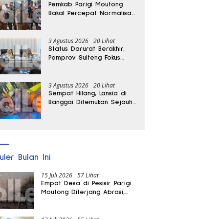
Pemkab Parigi Moutong
Bakal Percepat Normalisasi
Jalan dan Sungai
Pascabanjir di Desa Air
Panas
3 Agustus 2026
20 Lihat
Status Darurat Berakhir,
Pemprov Sulteng Fokus
Percepat Pemulihan
Pascagempa Sigi
3 Agustus 2026
20 Lihat
Sempat Hilang, Lansia di
Banggai Ditemukan Sejauh
1 Kilometer
uler Bulan Ini
15 Juli 2026
57 Lihat
Empat Desa di Pesisir Parigi
Moutong Diterjang Abrasi,
Puluhan KK dan Dua Rumah
Rusak