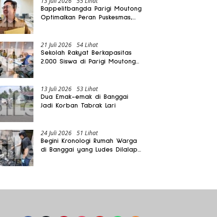
13 Juli 2026
55 Lihat
Bappelitbangda Parigi Moutong
Optimalkan Peran Puskesmas,
Layanan Mobil Jenazah Gratis
Harus Dirasakan Masyarakat
21 Juli 2026
54 Lihat
Sekolah Rakyat Berkapasitas
2.000 Siswa di Parigi Moutong
Dibangun Oktober 2026
13 Juli 2026
53 Lihat
Dua Emak-emak di Banggai
Jadi Korban Tabrak Lari
24 Juli 2026
51 Lihat
Begini Kronologi Rumah Warga
di Banggai yang Ludes Dilalap
Api