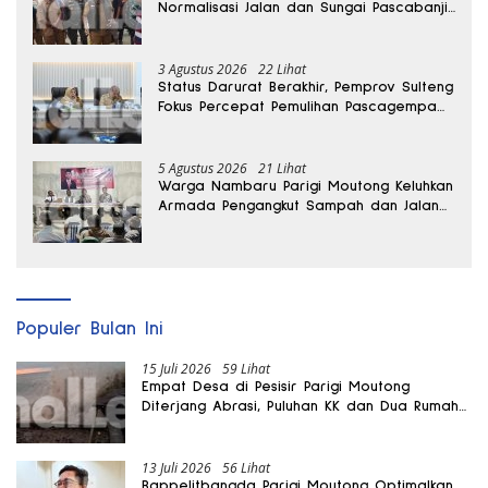
Normalisasi Jalan dan Sungai Pascabanjir
di Desa Air Panas
3 Agustus 2026
22 Lihat
Status Darurat Berakhir, Pemprov Sulteng
Fokus Percepat Pemulihan Pascagempa
Sigi
5 Agustus 2026
21 Lihat
Warga Nambaru Parigi Moutong Keluhkan
Armada Pengangkut Sampah dan Jalan
Kantong Produksi di Reses Legislator PKS
Populer Bulan Ini
15 Juli 2026
59 Lihat
Empat Desa di Pesisir Parigi Moutong
Diterjang Abrasi, Puluhan KK dan Dua Rumah
Rusak
13 Juli 2026
56 Lihat
Bappelitbangda Parigi Moutong Optimalkan