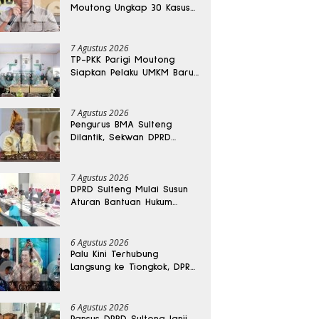
Moutong Ungkap 30 Kasus
Narkoba, Ratusan Gram
Sabu Disita
7 Agustus 2026
TP-PKK Parigi Moutong
Siapkan Pelaku UMKM Baru
Lewat Pelatihan Ecoprint
Bomba Saga
7 Agustus 2026
Pengurus BMA Sulteng
Dilantik, Sekwan DPRD
Dapat Amanah Strategis
7 Agustus 2026
DPRD Sulteng Mulai Susun
Aturan Bantuan Hukum
Gratis untuk Masyarakat
6 Agustus 2026
Palu Kini Terhubung
Langsung ke Tiongkok, DPRD
Sulteng Sebut Investasi
Bakal Mengalir
6 Agustus 2026
Pansus DPRD Sulteng Janji