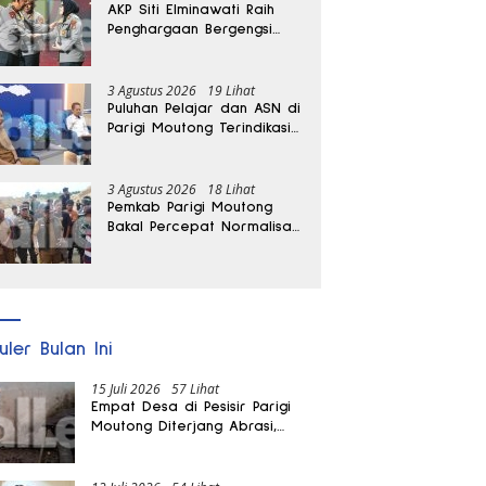
AKP Siti Elminawati Raih
Penghargaan Bergengsi
Hoegeng Awards 2026
3 Agustus 2026
19 Lihat
Puluhan Pelajar dan ASN di
Parigi Moutong Terindikasi
Positif Narkoba
3 Agustus 2026
18 Lihat
Pemkab Parigi Moutong
Bakal Percepat Normalisasi
Jalan dan Sungai
Pascabanjir di Desa Air
Panas
uler Bulan Ini
15 Juli 2026
57 Lihat
Empat Desa di Pesisir Parigi
Moutong Diterjang Abrasi,
Puluhan KK dan Dua Rumah
Rusak