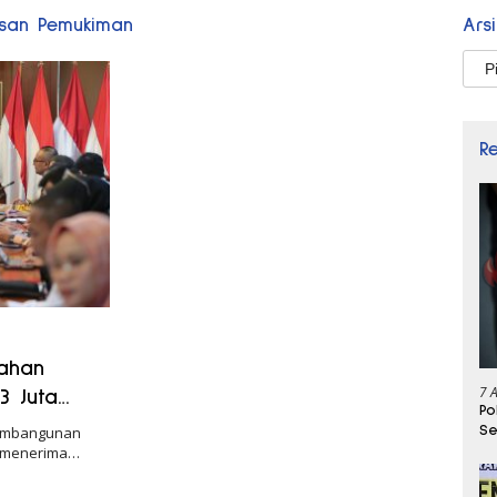
san Pemukiman
Ars
Arsi
R
ahan
7 
3 Juta
Po
Se
Pembangunan
o menerima…