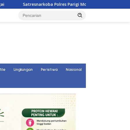
tresnarkoba Polres Parigi Moutong Ungkap 30 Kasus Narkoba, 
file
Lingkungan
Peristiwa
Nasional