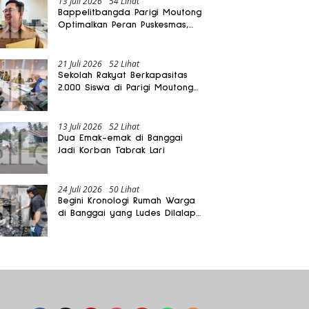
13 Juli 2026
54 Lihat
Bappelitbangda Parigi Moutong
Optimalkan Peran Puskesmas,
Layanan Mobil Jenazah Gratis
Harus Dirasakan Masyarakat
21 Juli 2026
52 Lihat
Sekolah Rakyat Berkapasitas
2.000 Siswa di Parigi Moutong
Dibangun Oktober 2026
13 Juli 2026
52 Lihat
Dua Emak-emak di Banggai
Jadi Korban Tabrak Lari
24 Juli 2026
50 Lihat
Begini Kronologi Rumah Warga
di Banggai yang Ludes Dilalap
Api