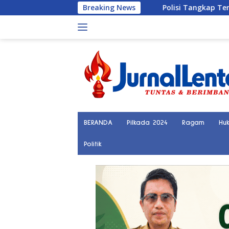
Langsung
Breaking News
Polisi Tangkap Terduga Pelaku 
ke
konten
BERANDA
Pilkada 2024
Ragam
Hu
Politik