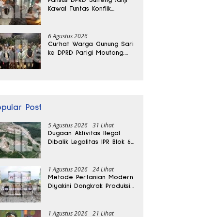
Kawal Tuntas Konflik
Agraria di Tolitoli
6 Agustus 2026
Curhat Warga Gunung Sari
ke DPRD Parigi Moutong:
Banjir Tak Kunjung Usai,
Jalan Pun Rusak
opular Post
5 Agustus 2026
31 Lihat
Dugaan Aktivitas Ilegal
Dibalik Legalitas IPR Blok 6
Kayuboko di Parigi
Moutong
1 Agustus 2026
24 Lihat
Metode Pertanian Modern
Diyakini Dongkrak Produksi
Padi Parigi Moutong hingga
Dua Kali Lipat
1 Agustus 2026
21 Lihat