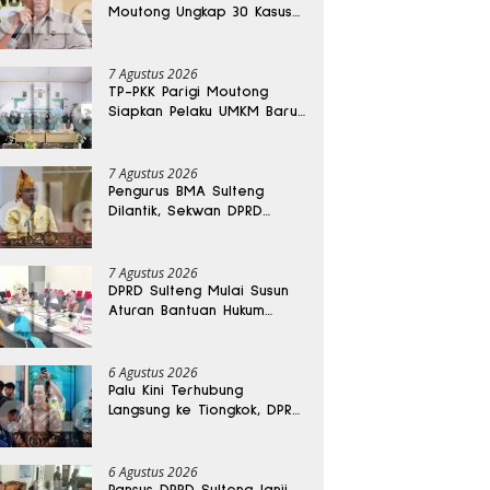
Moutong Ungkap 30 Kasus
Narkoba, Ratusan Gram
Sabu Disita
7 Agustus 2026
TP-PKK Parigi Moutong
Siapkan Pelaku UMKM Baru
Lewat Pelatihan Ecoprint
Bomba Saga
7 Agustus 2026
Pengurus BMA Sulteng
Dilantik, Sekwan DPRD
Dapat Amanah Strategis
7 Agustus 2026
DPRD Sulteng Mulai Susun
Aturan Bantuan Hukum
Gratis untuk Masyarakat
6 Agustus 2026
Palu Kini Terhubung
Langsung ke Tiongkok, DPRD
Sulteng Sebut Investasi
Bakal Mengalir
6 Agustus 2026
Pansus DPRD Sulteng Janji