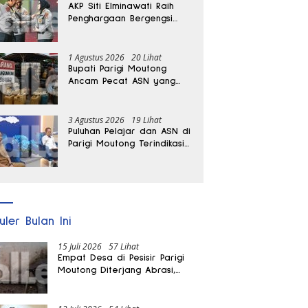
AKP Siti Elminawati Raih
Penghargaan Bergengsi
Hoegeng Awards 2026
1 Agustus 2026
20 Lihat
Bupati Parigi Moutong
Ancam Pecat ASN yang
Terlibat Penyalahgunaan
BBM Subsidi
3 Agustus 2026
19 Lihat
Puluhan Pelajar dan ASN di
Parigi Moutong Terindikasi
Positif Narkoba
uler Bulan Ini
15 Juli 2026
57 Lihat
Empat Desa di Pesisir Parigi
Moutong Diterjang Abrasi,
Puluhan KK dan Dua Rumah
Rusak