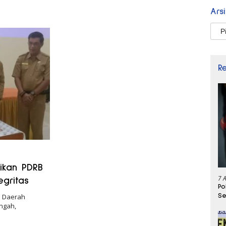
Ars
Arsi
R
ikan PDRB
7 
gritas
Po
Se
h Daerah
ngah,