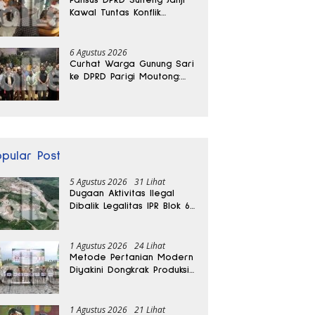
Kawal Tuntas Konflik
Agraria di Tolitoli
6 Agustus 2026
Curhat Warga Gunung Sari
ke DPRD Parigi Moutong:
Banjir Tak Kunjung Usai,
Jalan Pun Rusak
opular Post
5 Agustus 2026
31 Lihat
Dugaan Aktivitas Ilegal
Dibalik Legalitas IPR Blok 6
Kayuboko di Parigi
Moutong
1 Agustus 2026
24 Lihat
Metode Pertanian Modern
Diyakini Dongkrak Produksi
Padi Parigi Moutong hingga
Dua Kali Lipat
1 Agustus 2026
21 Lihat