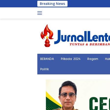
Langsung
Breaking News
Po
ke
konten
BERANDA
Pilkada 2024
Ragam
Hu
Politik