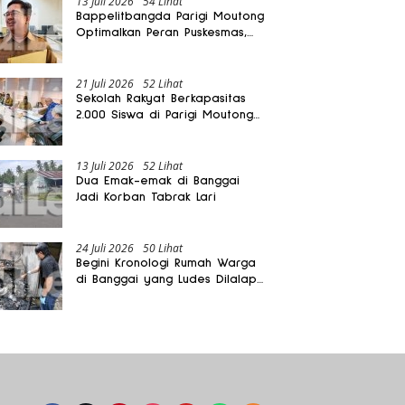
13 Juli 2026
54 Lihat
Bappelitbangda Parigi Moutong
Optimalkan Peran Puskesmas,
Layanan Mobil Jenazah Gratis
Harus Dirasakan Masyarakat
21 Juli 2026
52 Lihat
Sekolah Rakyat Berkapasitas
2.000 Siswa di Parigi Moutong
Dibangun Oktober 2026
13 Juli 2026
52 Lihat
Dua Emak-emak di Banggai
Jadi Korban Tabrak Lari
24 Juli 2026
50 Lihat
Begini Kronologi Rumah Warga
di Banggai yang Ludes Dilalap
Api