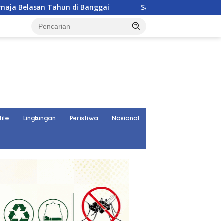
n Tahun di Banggai
Satresnarkoba Polres Parigi Mouto
file
Lingkungan
Peristiwa
Nasional