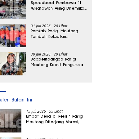
Speedboat Pembawa 11
Wisatawan Asing Ditemukan
Terdampar di Parigi
Moutong
31 Juli 2026
20 Lihat
Pemkab Parigi Moutong
Tambah Kekuatan
Penanganan Darurat, 23
REDKAR Resmi Dibentuk
30 Juli 2026
20 Lihat
Bappelitbangda Parigi
Moutong Kebut Pengurusan
Hak Paten Durian Montong
ke Kementerian
uler Bulan Ini
15 Juli 2026
55 Lihat
Empat Desa di Pesisir Parigi
Moutong Diterjang Abrasi,
Puluhan KK dan Dua Rumah
Rusak