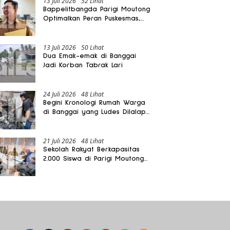
13 Juli 2026
52 Lihat
Bappelitbangda Parigi Moutong
Optimalkan Peran Puskesmas,
Layanan Mobil Jenazah Gratis
Harus Dirasakan Masyarakat
13 Juli 2026
50 Lihat
Dua Emak-emak di Banggai
Jadi Korban Tabrak Lari
24 Juli 2026
48 Lihat
Begini Kronologi Rumah Warga
di Banggai yang Ludes Dilalap
Api
21 Juli 2026
48 Lihat
Sekolah Rakyat Berkapasitas
2.000 Siswa di Parigi Moutong
Dibangun Oktober 2026