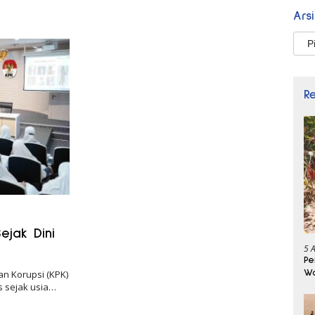
Ars
Arsi
R
ejak Dini
5 
Pe
Wa
n Korupsi (KPK)
Se
s sejak usia…