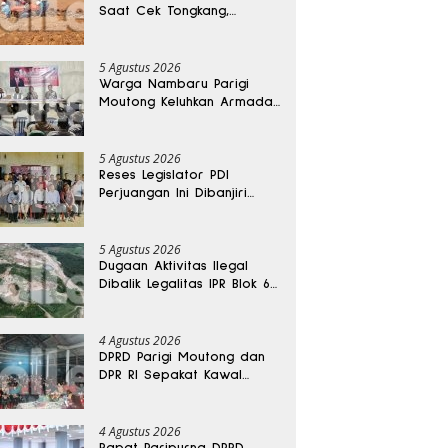
Saat Cek Tongkang,
Ditemukan Tewas di
Kedalaman 15 Meter
5 Agustus 2026
Warga Nambaru Parigi
Moutong Keluhkan Armada
Pengangkut Sampah dan
Jalan Kantong Produksi di
Reses Legislator PKS
5 Agustus 2026
Reses Legislator PDI
Perjuangan Ini Dibanjiri
Aspirasi, Petani Kasimbar
Minta Irigasi dan Alsintan
5 Agustus 2026
Dugaan Aktivitas Ilegal
Dibalik Legalitas IPR Blok 6
Kayuboko di Parigi
Moutong
4 Agustus 2026
DPRD Parigi Moutong dan
DPR RI Sepakat Kawal
Aspirasi Warga Torue
4 Agustus 2026
Rapat Paripurna DPRD,