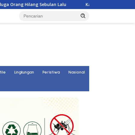
ang Sebulan Lalu
Karyawan PT UKK Hilang Saat Cek To
file
Lingkungan
Peristiwa
Nasional