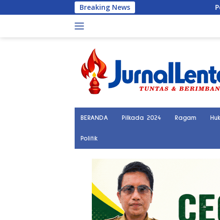
Langsung
Breaking News
Penemuan Keran
ke
konten
BERANDA
Pilkada 2024
Ragam
Hu
Politik