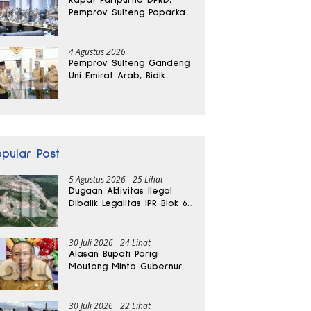
Pemprov Sulteng Paparkan
Kabar Baik Pertumbuhan
Ekonomi Daerah
4 Agustus 2026
Pemprov Sulteng Gandeng
Uni Emirat Arab, Bidik
Investasi hingga Rumah
Sakit Internasional
opular Post
5 Agustus 2026
25 Lihat
Dugaan Aktivitas Ilegal
Dibalik Legalitas IPR Blok 6
Kayuboko di Parigi
Moutong
30 Juli 2026
24 Lihat
Alasan Bupati Parigi
Moutong Minta Gubernur
Hentikan Sementara
Tambang Kayuboko
30 Juli 2026
22 Lihat