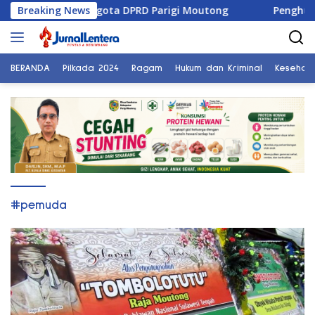
Langsung
ai di Reses Anggota DPRD Parigi Moutong
Breaking News
Penghulu di 
ke
konten
BERANDA
Pilkada 2024
Ragam
Hukum dan Kriminal
Kesehat
#pemuda