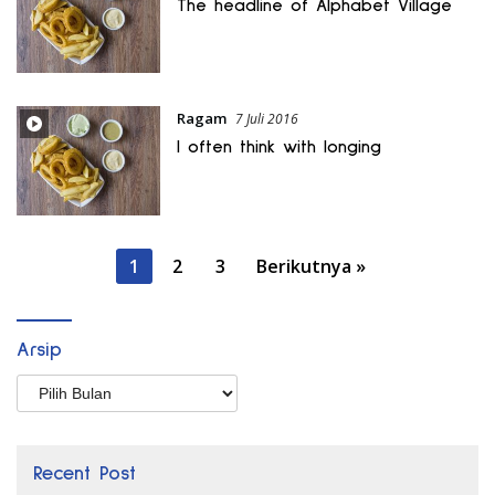
The headline of Alphabet Village
Ragam
7 Juli 2016
I often think with longing
Paginasi
1
2
3
Berikutnya »
pos
Arsip
Arsip
Recent Post