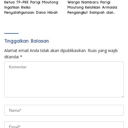
Ketua TP-PKK Parigi Moutong
Warga Nambaru Parigi
Ingatkan Risiko
Moutong Keluhkan Armada
Penyalahgunaan Dana Hibah
Pengangkut Sampah dan
Jalan Kantong Produksi di
Reses Legislator PKS
Tinggalkan Balasan
Alamat email Anda tidak akan dipublikasikan.
Ruas yang wajib
ditandai
*