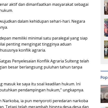
nar aktif dan dimanfaatkan masyarakat sebagai
 hukum.
diwujudkan dalam kehidupan sehari-hari. Negara
anya.
depan memiliki minimal satu paralegal yang siap
lai penting mengingat tingginya aduan
hususnya konflik agraria.
tgas Penyelesaian Konflik Agraria Sulteng telah
gian besar berlangsung puluhan tahun tanpa
Pop
 masuk ke saya itu soal keadilan hukum. Ini
butuhkan pendampingan hukum,” ungkapnya.
ih Narkoba, ia pun menyoroti peredaran narkoba
taan. Tetapi telah merambah hingga desa-desa dan