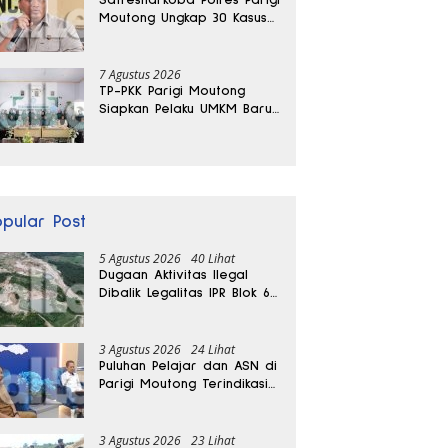
Moutong Ungkap 30 Kasus
Narkoba, Ratusan Gram
Sabu Disita
7 Agustus 2026
TP-PKK Parigi Moutong
Siapkan Pelaku UMKM Baru
Lewat Pelatihan Ecoprint
Bomba Saga
opular Post
5 Agustus 2026
40 Lihat
Dugaan Aktivitas Ilegal
Dibalik Legalitas IPR Blok 6
Kayuboko di Parigi
Moutong
3 Agustus 2026
24 Lihat
Puluhan Pelajar dan ASN di
Parigi Moutong Terindikasi
Positif Narkoba
3 Agustus 2026
23 Lihat