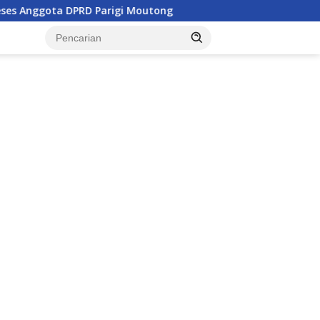
Parigi Moutong
Penghulu di Parigi Moutong Diminta Ak