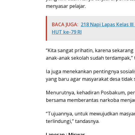
menyasar pelajar.
BACA JUGA:
218 Napi Lapas Kelas I
HUT ke-79 RI
“Kita sangat prihatin, karena sekaran
anak-anak sekolah sudah terdampak,” t
Ia juga menekankan pentingnya sosia
yang baru agar masyarakat desa tidak
Menurutnya, kehadiran Posbakum, pen
bersama memberantas narkoba menjadi
“Tujuannya, untuk mewujudkan masyara
terlindungi,” tandasnya.
Laporan : Miswar