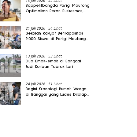
13 Juli 2026
55 Lihat
Bappelitbangda Parigi Moutong
Optimalkan Peran Puskesmas,
Layanan Mobil Jenazah Gratis
Harus Dirasakan Masyarakat
21 Juli 2026
54 Lihat
Sekolah Rakyat Berkapasitas
2.000 Siswa di Parigi Moutong
Dibangun Oktober 2026
13 Juli 2026
53 Lihat
Dua Emak-emak di Banggai
Jadi Korban Tabrak Lari
24 Juli 2026
51 Lihat
Begini Kronologi Rumah Warga
di Banggai yang Ludes Dilalap
Api