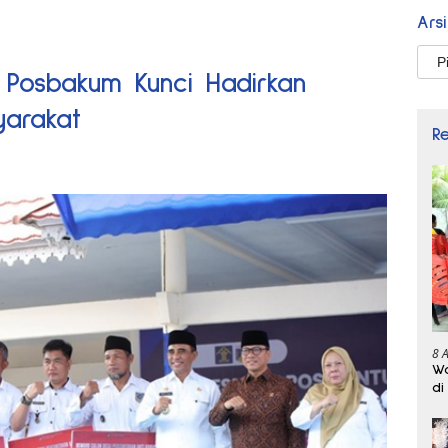
Ars
Arsi
 Posbakum Kunci Hadirkan
yarakat
R
8 
Wa
di