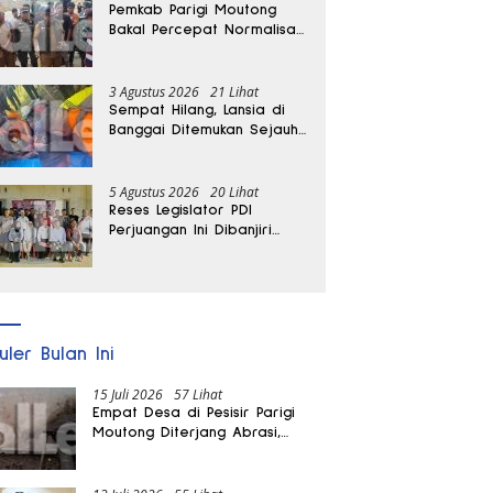
Pemkab Parigi Moutong
Bakal Percepat Normalisasi
Jalan dan Sungai
Pascabanjir di Desa Air
Panas
3 Agustus 2026
21 Lihat
Sempat Hilang, Lansia di
Banggai Ditemukan Sejauh
1 Kilometer
5 Agustus 2026
20 Lihat
Reses Legislator PDI
Perjuangan Ini Dibanjiri
Aspirasi, Petani Kasimbar
Minta Irigasi dan Alsintan
uler Bulan Ini
15 Juli 2026
57 Lihat
Empat Desa di Pesisir Parigi
Moutong Diterjang Abrasi,
Puluhan KK dan Dua Rumah
Rusak