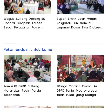
Wagub Sulteng Dorong RS
Bupati Erwin Ubah Wajah
Undata Terapkan Kaizen,
Posyandu, Kini Semua
Sebut Pelayanan Pasien
Layanan Dasar Bisa Diakses
Harus Terus Membaik
di Satu Tempat
Rekomendasi untuk kamu
Komisi IV DPRD Sulteng
Warga Maranti Curhat ke
Matangkan Revisi Perda
DPRD Parigi Moutong soal
Kesehatan
Jalan Rusak yang Diduga
Memicu Kematian Ibu Bersalin