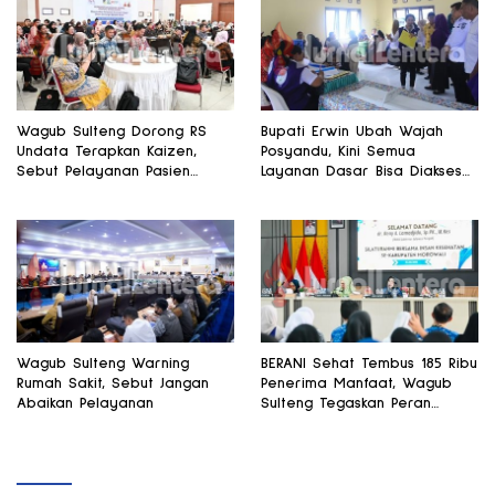
Wagub Sulteng Dorong RS
Bupati Erwin Ubah Wajah
Undata Terapkan Kaizen,
Posyandu, Kini Semua
Sebut Pelayanan Pasien
Layanan Dasar Bisa Diakses
Harus Terus Membaik
di Satu Tempat
Wagub Sulteng Warning
BERANI Sehat Tembus 185 Ribu
Rumah Sakit, Sebut Jangan
Penerima Manfaat, Wagub
Abaikan Pelayanan
Sulteng Tegaskan Peran
Strategis Tenaga Kesehatan