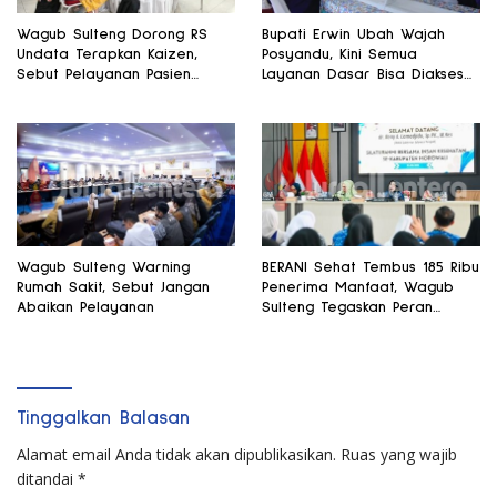
Wagub Sulteng Dorong RS
Bupati Erwin Ubah Wajah
Undata Terapkan Kaizen,
Posyandu, Kini Semua
Sebut Pelayanan Pasien
Layanan Dasar Bisa Diakses
Harus Terus Membaik
di Satu Tempat
Wagub Sulteng Warning
BERANI Sehat Tembus 185 Ribu
Rumah Sakit, Sebut Jangan
Penerima Manfaat, Wagub
Abaikan Pelayanan
Sulteng Tegaskan Peran
Strategis Tenaga Kesehatan
Tinggalkan Balasan
Alamat email Anda tidak akan dipublikasikan.
Ruas yang wajib
ditandai
*