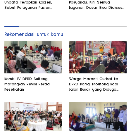
Undata Terapkan Kaizen,
Posyandu, Kini Semua
Sebut Pelayanan Pasien
Layanan Dasar Bisa Diakses
Harus Terus Membaik
di Satu Tempat
Rekomendasi untuk kamu
Komisi IV DPRD Sulteng
Warga Maranti Curhat ke
Matangkan Revisi Perda
DPRD Parigi Moutong soal
Kesehatan
Jalan Rusak yang Diduga
Memicu Kematian Ibu Bersalin