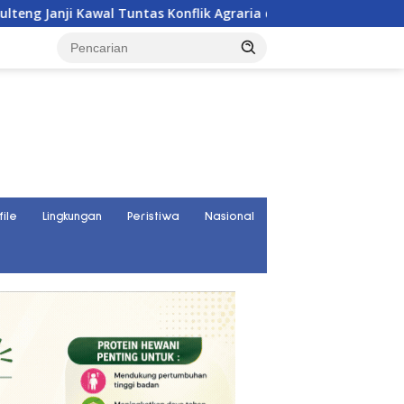
 Konflik Agraria di Tolitoli
Curhat Warga Gunung Sari 
file
Lingkungan
Peristiwa
Nasional