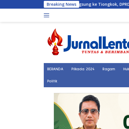
Langsung
i Terhubung Langsung ke Tiongkok, DPRD Sulteng Sebut Investas
Breaking News
ke
konten
BERANDA
Pilkada 2024
Ragam
Hu
Politik