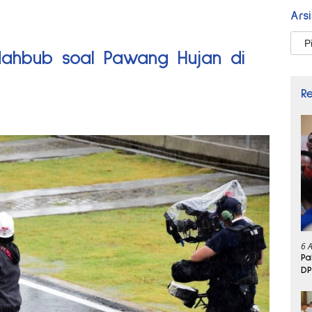
Ars
Arsi
Mahbub soal Pawang Hujan di
R
6 
Pa
DP