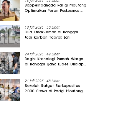
13 Juli 2026
52 Lihat
Bappelitbangda Parigi Moutong
Optimalkan Peran Puskesmas,
Layanan Mobil Jenazah Gratis
Harus Dirasakan Masyarakat
13 Juli 2026
50 Lihat
Dua Emak-emak di Banggai
Jadi Korban Tabrak Lari
24 Juli 2026
49 Lihat
Begini Kronologi Rumah Warga
di Banggai yang Ludes Dilalap
Api
21 Juli 2026
48 Lihat
Sekolah Rakyat Berkapasitas
2.000 Siswa di Parigi Moutong
Dibangun Oktober 2026