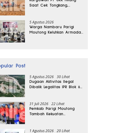
Saat Cek Tongkang,
Ditemukan Tewas di
Kedalaman 15 Meter
5 Agustus 2026
Warga Nambaru Parigi
Moutong Keluhkan Armada
Pengangkut Sampah dan
Jalan Kantong Produksi di
Reses Legislator PKS
opular Post
5 Agustus 2026
30 Lihat
Dugaan Aktivitas Ilegal
Dibalik Legalitas IPR Blok 6
Kayuboko di Parigi
Moutong
31 Juli 2026
22 Lihat
Pemkab Parigi Moutong
Tambah Kekuatan
Penanganan Darurat, 23
REDKAR Resmi Dibentuk
1 Agustus 2026
20 Lihat