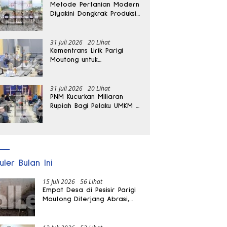
Metode Pertanian Modern
Diyakini Dongkrak Produksi
Padi Parigi Moutong hingga
Dua Kali Lipat
31 Juli 2026
20 Lihat
Kementrans Lirik Parigi
Moutong untuk
Pengembangan Investasi
31 Juli 2026
20 Lihat
PNM Kucurkan Miliaran
Rupiah Bagi Pelaku UMKM di
Parigi Moutong
uler Bulan Ini
15 Juli 2026
56 Lihat
Empat Desa di Pesisir Parigi
Moutong Diterjang Abrasi,
Puluhan KK dan Dua Rumah
Rusak