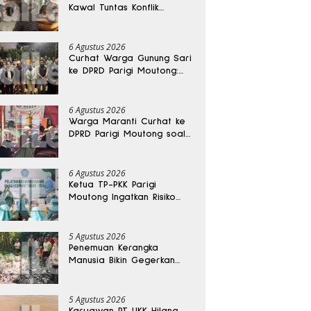
Kawal Tuntas Konflik
Agraria di Tolitoli
6 Agustus 2026
Curhat Warga Gunung Sari
ke DPRD Parigi Moutong:
Banjir Tak Kunjung Usai,
Jalan Pun Rusak
6 Agustus 2026
Warga Maranti Curhat ke
DPRD Parigi Moutong soal
Jalan Rusak yang Diduga
Memicu Kematian Ibu
Bersalin
6 Agustus 2026
Ketua TP-PKK Parigi
Moutong Ingatkan Risiko
Penyalahgunaan Dana
Hibah
5 Agustus 2026
Penemuan Kerangka
Manusia Bikin Gegerkan
Warga Banggai, Diduga
Orang Hilang Sebulan Lalu
5 Agustus 2026
Karyawan PT UKK Hilang