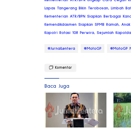
Kementerian ATR/BPN Ungkap Cara Cegah Kon
Lapas Tangerang Bikin Terobosan, Limbah Bat
Kementerian ATR/BPN Siapkan Berbagai Kan
Kemendikdasmen Siapkan SPMB Ramah, Anak 
Kapolri Rotasi 108 Perwira, Sejumlah Kapold
#JurnalLentera
#MotoGP
#MotoGP M
Komentar
Baca Juga