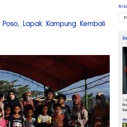
Ars
Arsi
Poso, Lapak Kampung Kembali
R
7 
Po
Se