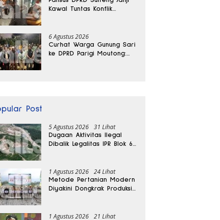
Kawal Tuntas Konflik
Agraria di Tolitoli
6 Agustus 2026
Curhat Warga Gunung Sari
ke DPRD Parigi Moutong:
Banjir Tak Kunjung Usai,
Jalan Pun Rusak
opular Post
5 Agustus 2026
31 Lihat
Dugaan Aktivitas Ilegal
Dibalik Legalitas IPR Blok 6
Kayuboko di Parigi
Moutong
1 Agustus 2026
24 Lihat
Metode Pertanian Modern
Diyakini Dongkrak Produksi
Padi Parigi Moutong hingga
Dua Kali Lipat
1 Agustus 2026
21 Lihat