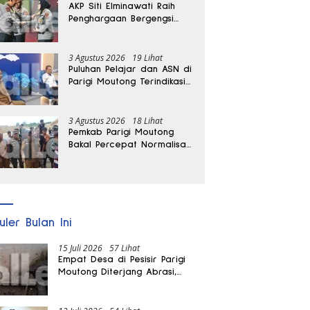
AKP Siti Elminawati Raih
Penghargaan Bergengsi
Hoegeng Awards 2026
3 Agustus 2026
19 Lihat
Puluhan Pelajar dan ASN di
Parigi Moutong Terindikasi
Positif Narkoba
3 Agustus 2026
18 Lihat
Pemkab Parigi Moutong
Bakal Percepat Normalisasi
Jalan dan Sungai
Pascabanjir di Desa Air
Panas
uler Bulan Ini
15 Juli 2026
57 Lihat
Empat Desa di Pesisir Parigi
Moutong Diterjang Abrasi,
Puluhan KK dan Dua Rumah
Rusak