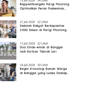
13 Juli 2026
54 Lihat
Bappelitbangda Parigi Moutong
Optimalkan Peran Puskesmas,
Layanan Mobil Jenazah Gratis
Harus Dirasakan Masyarakat
21 Juli 2026
52 Lihat
Sekolah Rakyat Berkapasitas
2.000 Siswa di Parigi Moutong
Dibangun Oktober 2026
13 Juli 2026
52 Lihat
Dua Emak-emak di Banggai
Jadi Korban Tabrak Lari
24 Juli 2026
50 Lihat
Begini Kronologi Rumah Warga
di Banggai yang Ludes Dilalap
Api