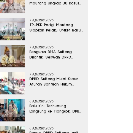
Moutong Ungkap 30 Kasus
Narkoba, Ratusan Gram
Sabu Disita
7 Agustus 2026
TP-PKK Parigi Moutong
Siapkan Pelaku UMKM Baru
Lewat Pelatihan Ecoprint
Bomba Saga
7 Agustus 2026
Pengurus BMA Sulteng
Dilantik, Sekwan DPRD
Dapat Amanah Strategis
7 Agustus 2026
DPRD Sulteng Mulai Susun
Aturan Bantuan Hukum
Gratis untuk Masyarakat
6 Agustus 2026
Palu Kini Terhubung
Langsung ke Tiongkok, DPRD
Sulteng Sebut Investasi
Bakal Mengalir
6 Agustus 2026
Pansus DPRD Sulteng Janji