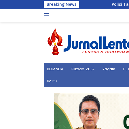
Langsung
Breaking News
Polisi Tangkap Terduga Pelaku
ke
konten
BERANDA
Pilkada 2024
Ragam
Hu
Politik