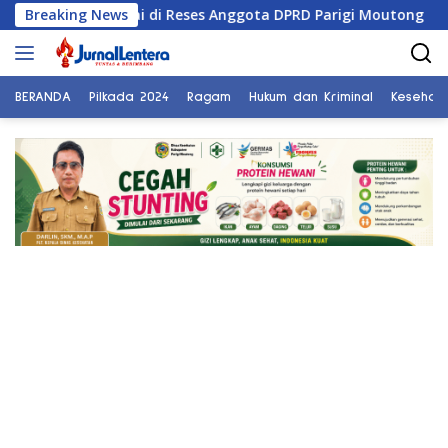
Langsung
asi Sungai di Reses Anggota DPRD Parigi Moutong
Breaking News
Pengh
ke
konten
BERANDA
Pilkada 2024
Ragam
Hukum dan Kriminal
Kesehat