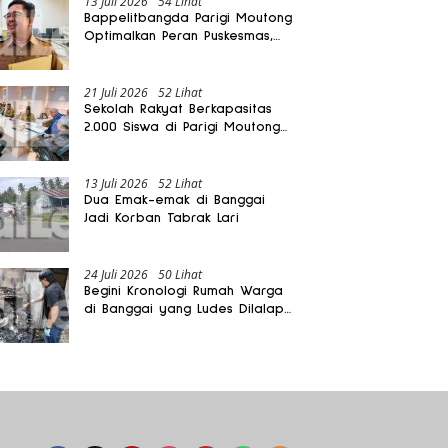
13 Juli 2026
54 Lihat
Bappelitbangda Parigi Moutong
Optimalkan Peran Puskesmas,
Layanan Mobil Jenazah Gratis
Harus Dirasakan Masyarakat
21 Juli 2026
52 Lihat
Sekolah Rakyat Berkapasitas
2.000 Siswa di Parigi Moutong
Dibangun Oktober 2026
13 Juli 2026
52 Lihat
Dua Emak-emak di Banggai
Jadi Korban Tabrak Lari
24 Juli 2026
50 Lihat
Begini Kronologi Rumah Warga
di Banggai yang Ludes Dilalap
Api