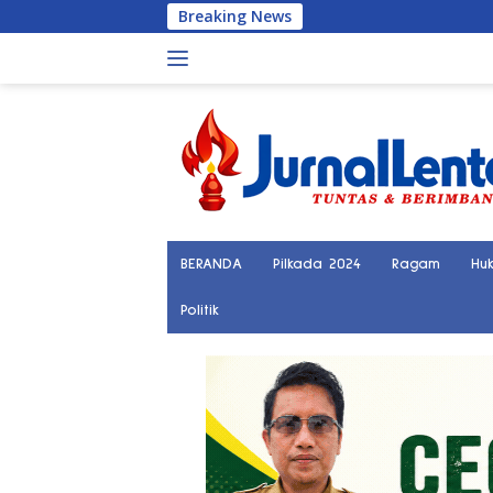
Langsung
Breaking News
ke
konten
BERANDA
Pilkada 2024
Ragam
Hu
Politik