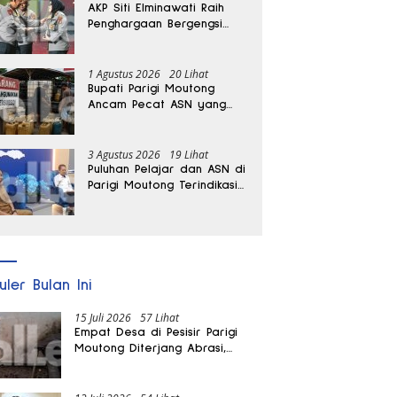
AKP Siti Elminawati Raih
Penghargaan Bergengsi
Hoegeng Awards 2026
1 Agustus 2026
20 Lihat
Bupati Parigi Moutong
Ancam Pecat ASN yang
Terlibat Penyalahgunaan
BBM Subsidi
3 Agustus 2026
19 Lihat
Puluhan Pelajar dan ASN di
Parigi Moutong Terindikasi
Positif Narkoba
uler Bulan Ini
15 Juli 2026
57 Lihat
Empat Desa di Pesisir Parigi
Moutong Diterjang Abrasi,
Puluhan KK dan Dua Rumah
Rusak