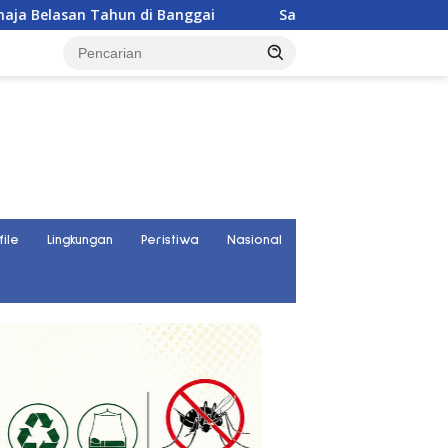
an Tahun di Banggai
Satresnarkoba Polres Parigi Mout
file
Lingkungan
Peristiwa
Nasional