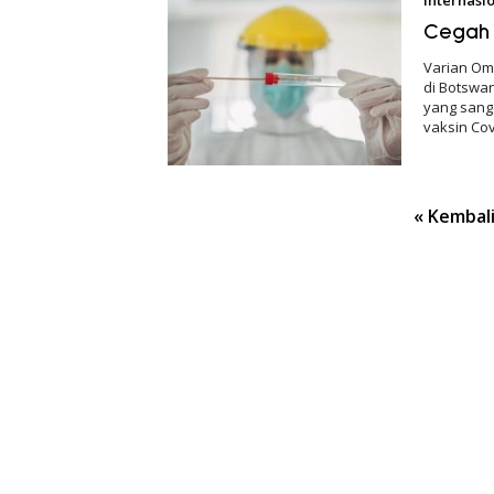
Cegah 
Varian Omi
di Botswan
yang sang
vaksin Cov
Paginasi
« Kembal
pos