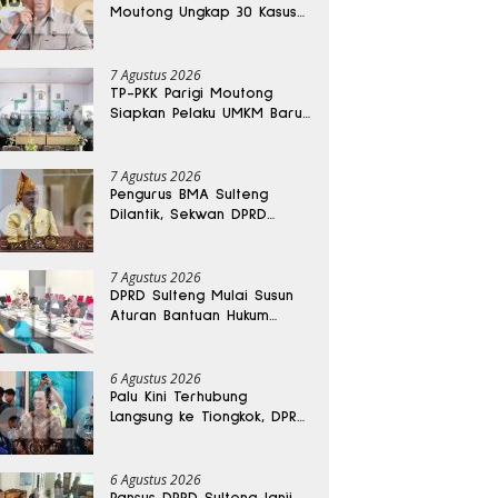
Moutong Ungkap 30 Kasus
Narkoba, Ratusan Gram
Sabu Disita
7 Agustus 2026
TP-PKK Parigi Moutong
Siapkan Pelaku UMKM Baru
Lewat Pelatihan Ecoprint
Bomba Saga
7 Agustus 2026
Pengurus BMA Sulteng
Dilantik, Sekwan DPRD
Dapat Amanah Strategis
7 Agustus 2026
DPRD Sulteng Mulai Susun
Aturan Bantuan Hukum
Gratis untuk Masyarakat
6 Agustus 2026
Palu Kini Terhubung
Langsung ke Tiongkok, DPRD
Sulteng Sebut Investasi
Bakal Mengalir
6 Agustus 2026
Pansus DPRD Sulteng Janji