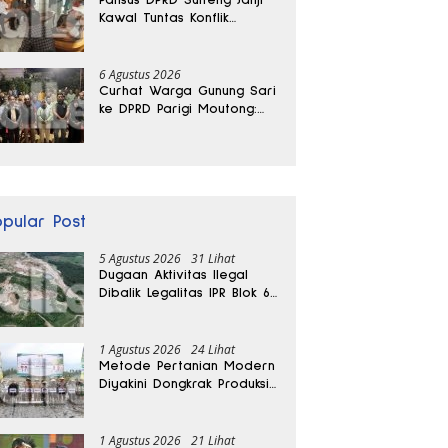
Kawal Tuntas Konflik
Agraria di Tolitoli
6 Agustus 2026
Curhat Warga Gunung Sari
ke DPRD Parigi Moutong:
Banjir Tak Kunjung Usai,
Jalan Pun Rusak
opular Post
5 Agustus 2026
31 Lihat
Dugaan Aktivitas Ilegal
Dibalik Legalitas IPR Blok 6
Kayuboko di Parigi
Moutong
1 Agustus 2026
24 Lihat
Metode Pertanian Modern
Diyakini Dongkrak Produksi
Padi Parigi Moutong hingga
Dua Kali Lipat
1 Agustus 2026
21 Lihat