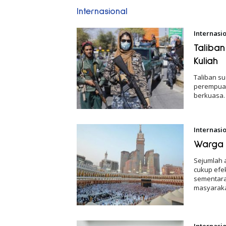
Internasional
Internasi
Taliba
Kuliah
Taliban su
perempuan 
berkuasa.
Internasi
Warga 
Sejumlah 
cukup efe
sementara
masyaraka
Internasi