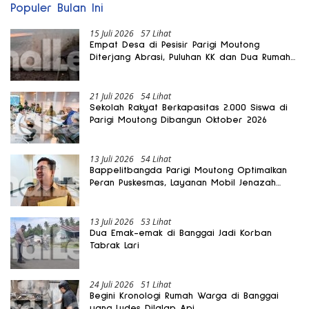
Populer Bulan Ini
15 Juli 2026
57 Lihat
Empat Desa di Pesisir Parigi Moutong
Diterjang Abrasi, Puluhan KK dan Dua Rumah
Rusak
21 Juli 2026
54 Lihat
Sekolah Rakyat Berkapasitas 2.000 Siswa di
Parigi Moutong Dibangun Oktober 2026
13 Juli 2026
54 Lihat
Bappelitbangda Parigi Moutong Optimalkan
Peran Puskesmas, Layanan Mobil Jenazah
Gratis Harus Dirasakan Masyarakat
13 Juli 2026
53 Lihat
Dua Emak-emak di Banggai Jadi Korban
Tabrak Lari
24 Juli 2026
51 Lihat
Begini Kronologi Rumah Warga di Banggai
yang Ludes Dilalap Api