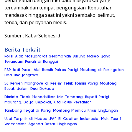
penanganan dengan mendata masyarakat yang
terdampak dan tempat pengungsian. Kebutuhan
mendesak hingga saat ini yakni sembako, selimut,
tenda, dan pelayanan medis.
Sumber : KabarSelebes.id
Berita Terkait
Polisi Ajak Masyarakat Selamatkan Burung Maleo yang
Terancam Punah di Banggai
PSP Jadi Pusat Aksi Bersih Polres Parigi Moutong di Peringatan
Hari Bhayangkara
58 Persen Mangrove di Pesisir Teluk Tomini Parigi Moutong
Rusak dalam Dua Dekade
Diminta Tidak Menerbitkan Izin Tambang, Bupati Parigi
Moutong: Saya Sepakat, Kita Fokus Pertanian
Tambang Ilegal di Parigi Moutong Memicu Krisis Lingkungan
Usai Terpilih di Mubes LPAP El Capitan Indonesia, Muh. Tasrif
Wacanakan Agenda Besar Lingkungan