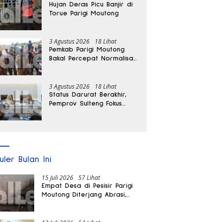
Hujan Deras Picu Banjir di
Torue Parigi Moutong
3 Agustus 2026
18 Lihat
Pemkab Parigi Moutong
Bakal Percepat Normalisasi
Jalan dan Sungai
Pascabanjir di Desa Air
Panas
3 Agustus 2026
18 Lihat
Status Darurat Berakhir,
Pemprov Sulteng Fokus
Percepat Pemulihan
Pascagempa Sigi
uler Bulan Ini
15 Juli 2026
57 Lihat
Empat Desa di Pesisir Parigi
Moutong Diterjang Abrasi,
Puluhan KK dan Dua Rumah
Rusak