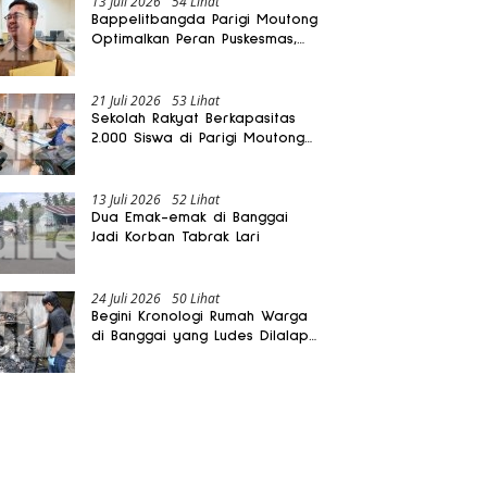
13 Juli 2026
54 Lihat
Bappelitbangda Parigi Moutong
Optimalkan Peran Puskesmas,
Layanan Mobil Jenazah Gratis
Harus Dirasakan Masyarakat
21 Juli 2026
53 Lihat
Sekolah Rakyat Berkapasitas
2.000 Siswa di Parigi Moutong
Dibangun Oktober 2026
13 Juli 2026
52 Lihat
Dua Emak-emak di Banggai
Jadi Korban Tabrak Lari
24 Juli 2026
50 Lihat
Begini Kronologi Rumah Warga
di Banggai yang Ludes Dilalap
Api