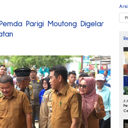
Ars
Arsi
Pemda Parigi Moutong Digelar
atan
R
8 
Pe
Ce