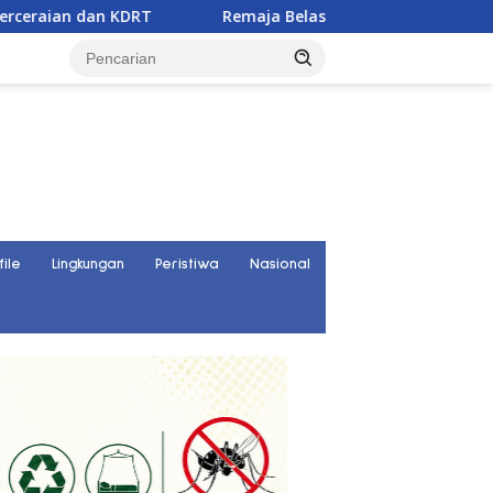
RT
Remaja Belasan Tahun di Banggai Jadi Korban Peng
file
Lingkungan
Peristiwa
Nasional