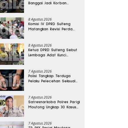
Banggai Jadi Korban
Pengeroyokan
8 Agustus 2026
Komisi IV DPRD Sulteng
Matangkan Revisi Perda
Kesehatan
8 Agustus 2026
Ketua DPRD Sulteng Sebut
Lembaga Adat Kunci
Persatuan dan Kemajuan
Daerah
7 Agustus 2026
Polisi Tangkap Terduga
Pelaku Pelecehan Seksual
Remaja Belasan Tahun di
Banggai
7 Agustus 2026
Satresnarkoba Polres Parigi
Moutong Ungkap 30 Kasus
Narkoba, Ratusan Gram
Sabu Disita
7 Agustus 2026
TP-PKK Parigi Moutong