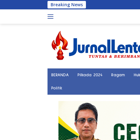
Langsung
Breaking News
Peng
ke
konten
BERANDA
Pilkada 2024
Ragam
Hu
Politik