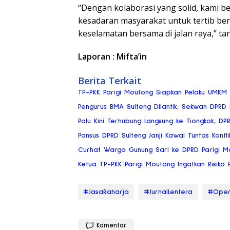
“Dengan kolaborasi yang solid, kami
kesadaran masyarakat untuk tertib berl
keselamatan bersama di jalan raya,” ta
Laporan : Mifta’in
Berita Terkait
TP-PKK Parigi Moutong Siapkan Pelaku UMKM
Pengurus BMA Sulteng Dilantik, Sekwan DPRD
Palu Kini Terhubung Langsung ke Tiongkok, DP
Pansus DPRD Sulteng Janji Kawal Tuntas Konflik
Curhat Warga Gunung Sari ke DPRD Parigi Mou
Ketua TP-PKK Parigi Moutong Ingatkan Risik
#JasaRaharja
#JurnalLentera
#Oper
Komentar