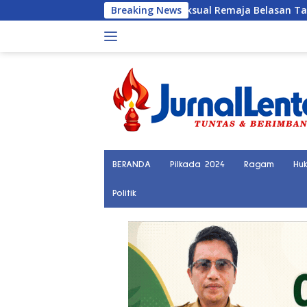
Langsung
aku Pelecehan Seksual Remaja Belasan Tahun di Banggai
Breaking News
ke
konten
BERANDA
Pilkada 2024
Ragam
Hu
Politik