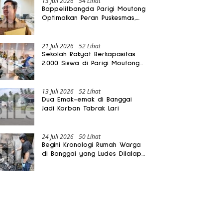
13 Juli 2026
54 Lihat
Bappelitbangda Parigi Moutong
Optimalkan Peran Puskesmas,
Layanan Mobil Jenazah Gratis
Harus Dirasakan Masyarakat
21 Juli 2026
52 Lihat
Sekolah Rakyat Berkapasitas
2.000 Siswa di Parigi Moutong
Dibangun Oktober 2026
13 Juli 2026
52 Lihat
Dua Emak-emak di Banggai
Jadi Korban Tabrak Lari
24 Juli 2026
50 Lihat
Begini Kronologi Rumah Warga
di Banggai yang Ludes Dilalap
Api