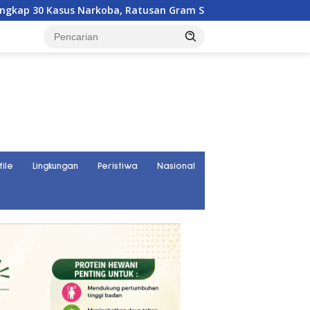
ba, Ratusan Gram Sabu Disita
TP-PKK Parigi Moutong 
file
Lingkungan
Peristiwa
Nasional