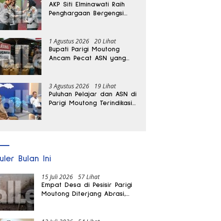
AKP Siti Elminawati Raih
Penghargaan Bergengsi
Hoegeng Awards 2026
1 Agustus 2026
20 Lihat
Bupati Parigi Moutong
Ancam Pecat ASN yang
Terlibat Penyalahgunaan
BBM Subsidi
3 Agustus 2026
19 Lihat
Puluhan Pelajar dan ASN di
Parigi Moutong Terindikasi
Positif Narkoba
uler Bulan Ini
15 Juli 2026
57 Lihat
Empat Desa di Pesisir Parigi
Moutong Diterjang Abrasi,
Puluhan KK dan Dua Rumah
Rusak