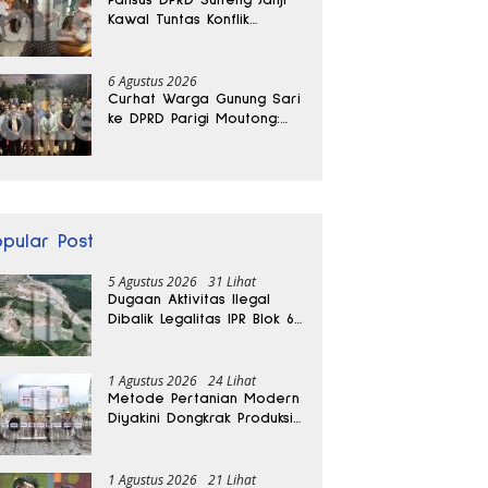
Kawal Tuntas Konflik
Agraria di Tolitoli
6 Agustus 2026
Curhat Warga Gunung Sari
ke DPRD Parigi Moutong:
Banjir Tak Kunjung Usai,
Jalan Pun Rusak
opular Post
5 Agustus 2026
31 Lihat
Dugaan Aktivitas Ilegal
Dibalik Legalitas IPR Blok 6
Kayuboko di Parigi
Moutong
1 Agustus 2026
24 Lihat
Metode Pertanian Modern
Diyakini Dongkrak Produksi
Padi Parigi Moutong hingga
Dua Kali Lipat
1 Agustus 2026
21 Lihat