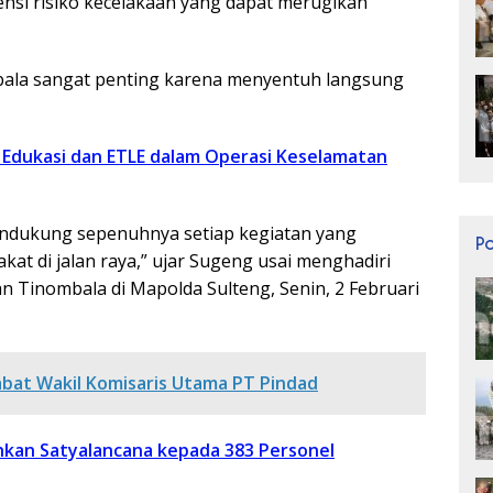
nsi risiko kecelakaan yang dapat merugikan
mbala sangat penting karena menyentuh langsung
 Edukasi dan ETLE dalam Operasi Keselamatan
mendukung sepenuhnya setiap kegiatan yang
P
at di jalan raya,” ujar Sugeng usai menghadiri
n Tinombala di Mapolda Sulteng, Senin, 2 Februari
bat Wakil Komisaris Utama PT Pindad
kan Satyalancana kepada 383 Personel