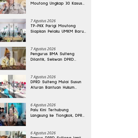
Moutong Ungkap 30 Kasus
Narkoba, Ratusan Gram
Sabu Disita
7 Agustus 2026
TP-PKK Parigi Moutong
Siapkan Pelaku UMKM Baru
Lewat Pelatihan Ecoprint
Bomba Saga
7 Agustus 2026
Pengurus BMA Sulteng
Dilantik, Sekwan DPRD
Dapat Amanah Strategis
7 Agustus 2026
DPRD Sulteng Mulai Susun
Aturan Bantuan Hukum
Gratis untuk Masyarakat
6 Agustus 2026
Palu Kini Terhubung
Langsung ke Tiongkok, DPRD
Sulteng Sebut Investasi
Bakal Mengalir
6 Agustus 2026
Pansus DPRD Sulteng Janji