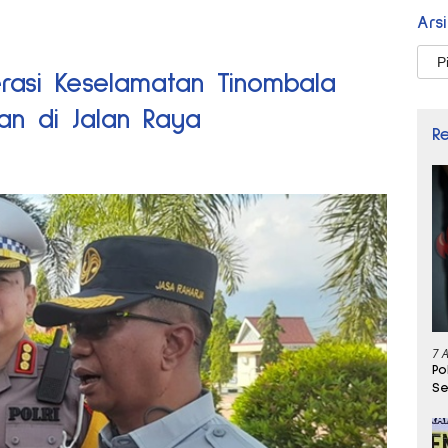
Ars
Arsi
rasi Keselamatan Tinombala
an di Jalan Raya
R
7 
Po
Se