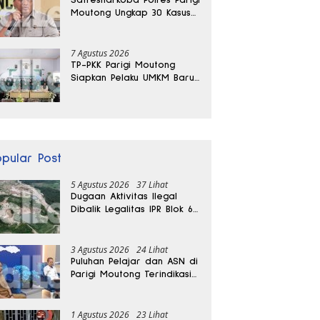
Moutong Ungkap 30 Kasus
Narkoba, Ratusan Gram
Sabu Disita
7 Agustus 2026
TP-PKK Parigi Moutong
Siapkan Pelaku UMKM Baru
Lewat Pelatihan Ecoprint
Bomba Saga
opular Post
5 Agustus 2026
37 Lihat
Dugaan Aktivitas Ilegal
Dibalik Legalitas IPR Blok 6
Kayuboko di Parigi
Moutong
3 Agustus 2026
24 Lihat
Puluhan Pelajar dan ASN di
Parigi Moutong Terindikasi
Positif Narkoba
1 Agustus 2026
23 Lihat