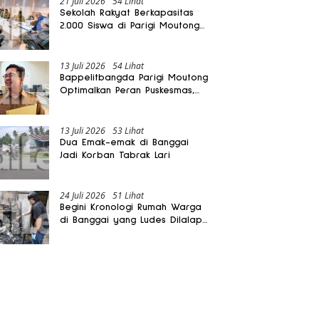
21 Juli 2026
54 Lihat
Sekolah Rakyat Berkapasitas
2.000 Siswa di Parigi Moutong
Dibangun Oktober 2026
13 Juli 2026
54 Lihat
Bappelitbangda Parigi Moutong
Optimalkan Peran Puskesmas,
Layanan Mobil Jenazah Gratis
Harus Dirasakan Masyarakat
13 Juli 2026
53 Lihat
Dua Emak-emak di Banggai
Jadi Korban Tabrak Lari
24 Juli 2026
51 Lihat
Begini Kronologi Rumah Warga
di Banggai yang Ludes Dilalap
Api