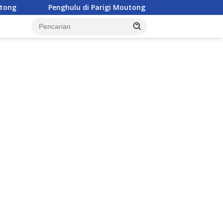
lu di Parigi Moutong Diminta Aktif Cegah Perceraian dan KDRT