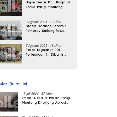
Hujan Deras Picu Banjir di
Torue Parigi Moutong
3 Agustus 2026
19 Lihat
Status Darurat Berakhir,
Pemprov Sulteng Fokus
Percepat Pemulihan
Pascagempa Sigi
5 Agustus 2026
18 Lihat
Reses Legislator PDI
Perjuangan Ini Dibanjiri
Aspirasi, Petani Kasimbar
Minta Irigasi dan Alsintan
uler Bulan Ini
15 Juli 2026
57 Lihat
Empat Desa di Pesisir Parigi
Moutong Diterjang Abrasi,
Puluhan KK dan Dua Rumah
Rusak