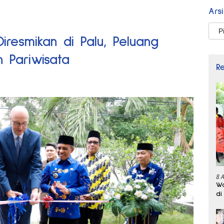
Ars
Arsi
iresmikan di Palu, Peluang
 Pariwisata
R
8 
Wa
di