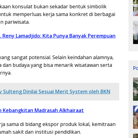
an konsulat bukan sekadar bentuk simbolik
untuk memperluas kerja sama konkret di berbagai
n pariwisata.
dr. Reny Lamadjido: Kita Punya Banyak Perempuan
yang sangat potensial. Selain keindahan alamnya,
ya dan budaya yang bisa menarik wisatawan serta
P
rnya.
 Sulteng Dinilai Sesuai Merit System oleh BKN
 Kebangkitan Madrasah Alkhairaat
a sama di bidang ekspor produk lokal, kemitraan
umah sakit dan institusi pendidikan.