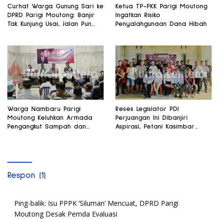
Curhat Warga Gunung Sari ke
Ketua TP-PKK Parigi Moutong
DPRD Parigi Moutong: Banjir
Ingatkan Risiko
Tak Kunjung Usai, Jalan Pun
Penyalahgunaan Dana Hibah
Rusak
Warga Nambaru Parigi
Reses Legislator PDI
Moutong Keluhkan Armada
Perjuangan Ini Dibanjiri
Pengangkut Sampah dan
Aspirasi, Petani Kasimbar
Jalan Kantong Produksi di
Minta Irigasi dan Alsintan
Reses Legislator PKS
Respon (1)
Ping-balik:
Isu PPPK ‘Siluman’ Mencuat, DPRD Parigi
Moutong Desak Pemda Evaluasi