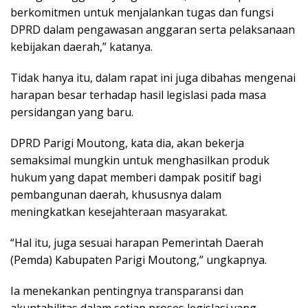
berkomitmen untuk menjalankan tugas dan fungsi
DPRD dalam pengawasan anggaran serta pelaksanaan
kebijakan daerah,” katanya.
Tidak hanya itu, dalam rapat ini juga dibahas mengenai
harapan besar terhadap hasil legislasi pada masa
persidangan yang baru.
DPRD Parigi Moutong, kata dia, akan bekerja
semaksimal mungkin untuk menghasilkan produk
hukum yang dapat memberi dampak positif bagi
pembangunan daerah, khususnya dalam
meningkatkan kesejahteraan masyarakat.
“Hal itu, juga sesuai harapan Pemerintah Daerah
(Pemda) Kabupaten Parigi Moutong,” ungkapnya.
Ia menekankan pentingnya transparansi dan