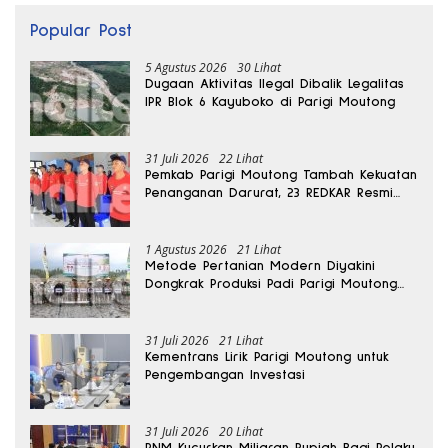
Popular Post
5 Agustus 2026
30 Lihat
Dugaan Aktivitas Ilegal Dibalik Legalitas
IPR Blok 6 Kayuboko di Parigi Moutong
31 Juli 2026
22 Lihat
Pemkab Parigi Moutong Tambah Kekuatan
Penanganan Darurat, 23 REDKAR Resmi
Dibentuk
1 Agustus 2026
21 Lihat
Metode Pertanian Modern Diyakini
Dongkrak Produksi Padi Parigi Moutong
hingga Dua Kali Lipat
31 Juli 2026
21 Lihat
Kementrans Lirik Parigi Moutong untuk
Pengembangan Investasi
31 Juli 2026
20 Lihat
PNM Kucurkan Miliaran Rupiah Bagi Pelaku