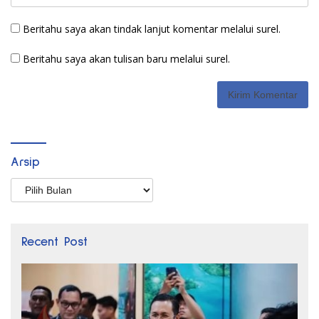
Beritahu saya akan tindak lanjut komentar melalui surel.
Beritahu saya akan tulisan baru melalui surel.
Arsip
Arsip
Recent Post