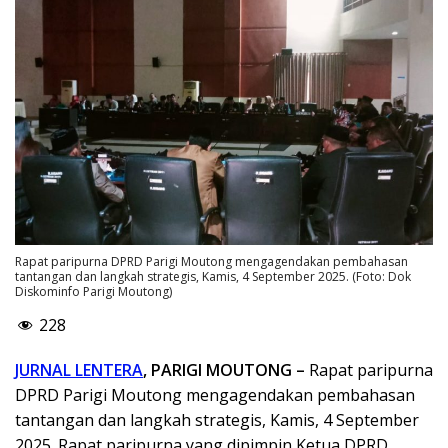
Rapat paripurna DPRD Parigi Moutong mengagendakan pembahasan
tantangan dan langkah strategis, Kamis, 4 September 2025. (Foto: Dok
Diskominfo Parigi Moutong)
228
JURNAL LENTERA
, PARIGI MOUTONG –
Rapat paripurna
DPRD Parigi Moutong mengagendakan pembahasan
tantangan dan langkah strategis, Kamis, 4 September
2025. Rapat paripurna yang dipimpin Ketua DPRD