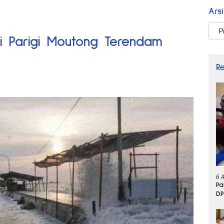
Ars
Arsi
i Parigi Moutong Terendam
R
6 
Pa
DP