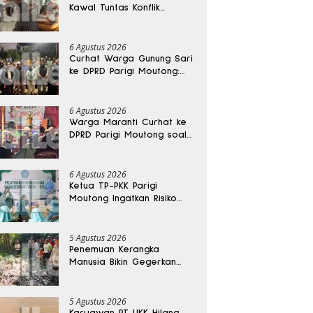
Kawal Tuntas Konflik
Agraria di Tolitoli
6 Agustus 2026
Curhat Warga Gunung Sari
ke DPRD Parigi Moutong:
Banjir Tak Kunjung Usai,
Jalan Pun Rusak
6 Agustus 2026
Warga Maranti Curhat ke
DPRD Parigi Moutong soal
Jalan Rusak yang Diduga
Memicu Kematian Ibu
Bersalin
6 Agustus 2026
Ketua TP-PKK Parigi
Moutong Ingatkan Risiko
Penyalahgunaan Dana
Hibah
5 Agustus 2026
Penemuan Kerangka
Manusia Bikin Gegerkan
Warga Banggai, Diduga
Orang Hilang Sebulan Lalu
5 Agustus 2026
Karyawan PT UKK Hilang