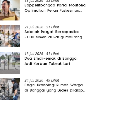
13 Juli 2026
53 Lihat
Bappelitbangda Parigi Moutong
Optimalkan Peran Puskesmas,
Layanan Mobil Jenazah Gratis
Harus Dirasakan Masyarakat
21 Juli 2026
51 Lihat
Sekolah Rakyat Berkapasitas
2.000 Siswa di Parigi Moutong
Dibangun Oktober 2026
13 Juli 2026
51 Lihat
Dua Emak-emak di Banggai
Jadi Korban Tabrak Lari
24 Juli 2026
49 Lihat
Begini Kronologi Rumah Warga
di Banggai yang Ludes Dilalap
Api