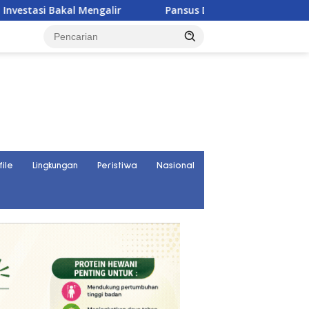
ir
Pansus DPRD Sulteng Janji Kawal Tuntas Konflik Agrar
file
Lingkungan
Peristiwa
Nasional