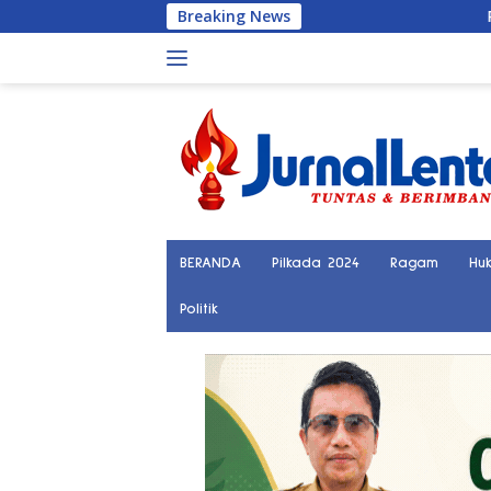
Langsung
Breaking News
Palu Kini Terhubung La
ke
konten
BERANDA
Pilkada 2024
Ragam
Hu
Politik