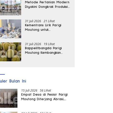
Metode Pertanian Modern
Diyakini Dongkrak Produksi
Padi Parigi Moutong hingga
Dua Kali Lipat
31 Juli 2026
21 Lihat
Kementrans Lirik Parigi
Moutong untuk
Pengembangan Investasi
31 Juli 2026
19 Lihat
Bappelitbangda Parigi
Moutong Kembangkan
Pupuk Khusus untuk
Selamatkan Kebun Durian
uler Bulan Ini
15 Juli 2026
56 Lihat
Empat Desa di Pesisir Parigi
Moutong Diterjang Abrasi,
Puluhan KK dan Dua Rumah
Rusak