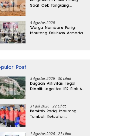
Saat Cek Tongkang,
Ditemukan Tewas di
Kedalaman 15 Meter
5 Agustus 2026
Warga Nambaru Parigi
Moutong Keluhkan Armada
Pengangkut Sampah dan
Jalan Kantong Produksi di
Reses Legislator PKS
opular Post
5 Agustus 2026
30 Lihat
Dugaan Aktivitas Ilegal
Dibalik Legalitas IPR Blok 6
Kayuboko di Parigi
Moutong
31 Juli 2026
22 Lihat
Pemkab Parigi Moutong
Tambah Kekuatan
Penanganan Darurat, 23
REDKAR Resmi Dibentuk
1 Agustus 2026
21 Lihat