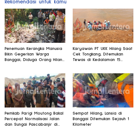
Rekomendasi untuk kamu
Penemuan Kerangka Manusia
Karyawan PT UKK Hilang Saat
Bikin Gegerkan Warga
Cek Tongkang, Ditemukan
Banggai, Diduga Orang Hilang
Tewas di Kedalaman 15
Sebulan Lalu
Meter
Pemkab Parigi Moutong Bakal
Sempat Hilang, Lansia di
Percepat Normalisasi Jalan
Banggai Ditemukan Sejauh 1
dan Sungai Pascabanjir di
Kilometer
Desa Air Panas