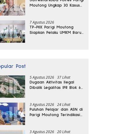
Moutong Ungkap 30 Kasus
Narkoba, Ratusan Gram
Sabu Disita
7 Agustus 2026
TP-PKK Parigi Moutong
Siapkan Pelaku UMKM Baru
Lewat Pelatihan Ecoprint
Bomba Saga
opular Post
5 Agustus 2026
37 Lihat
Dugaan Aktivitas Ilegal
Dibalik Legalitas IPR Blok 6
Kayuboko di Parigi
Moutong
3 Agustus 2026
24 Lihat
Puluhan Pelajar dan ASN di
Parigi Moutong Terindikasi
Positif Narkoba
3 Agustus 2026
20 Lihat