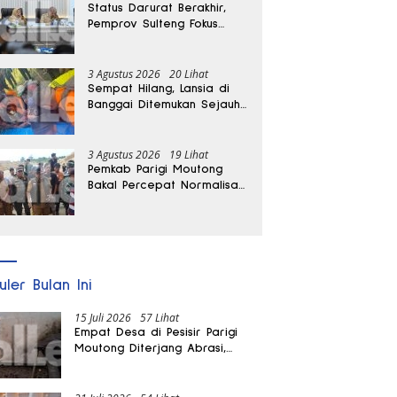
Status Darurat Berakhir,
Pemprov Sulteng Fokus
Percepat Pemulihan
Pascagempa Sigi
3 Agustus 2026
20 Lihat
Sempat Hilang, Lansia di
Banggai Ditemukan Sejauh
1 Kilometer
3 Agustus 2026
19 Lihat
Pemkab Parigi Moutong
Bakal Percepat Normalisasi
Jalan dan Sungai
Pascabanjir di Desa Air
Panas
uler Bulan Ini
15 Juli 2026
57 Lihat
Empat Desa di Pesisir Parigi
Moutong Diterjang Abrasi,
Puluhan KK dan Dua Rumah
Rusak