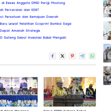
ai di Reses Anggota DPRD Parigi Moutong
gah Perceraian dan KDRT
nci Persatuan dan Kemajuan Daerah
 Baru Lewat Pelatihan Ecoprint Bomba Saga
 Dapat Amanah Strategis
RD Sulteng Sebut Investasi Bakal Mengalir