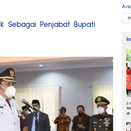
Ars
Arsi
tik Sebagai Penjabat Bupati
R
8 
Wa
di