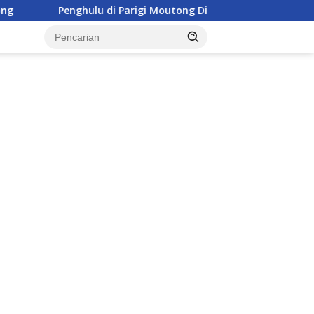
u di Parigi Moutong Diminta Aktif Cegah Perceraian dan KDRT