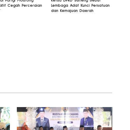
 di Parigi Moutong
Ketua DPRD Sulteng Sebut
Aktif Cegah Perceraian
Lembaga Adat Kunci Persatuan
T
dan Kemajuan Daerah