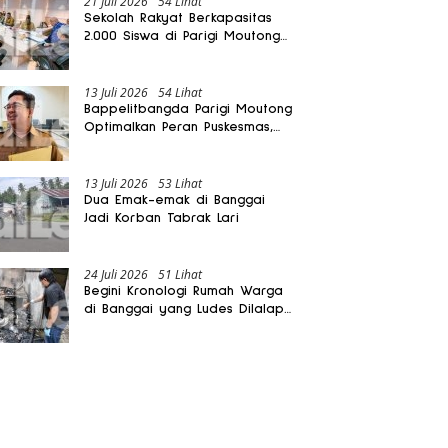
21 Juli 2026
54 Lihat
Sekolah Rakyat Berkapasitas
2.000 Siswa di Parigi Moutong
Dibangun Oktober 2026
13 Juli 2026
54 Lihat
Bappelitbangda Parigi Moutong
Optimalkan Peran Puskesmas,
Layanan Mobil Jenazah Gratis
Harus Dirasakan Masyarakat
13 Juli 2026
53 Lihat
Dua Emak-emak di Banggai
Jadi Korban Tabrak Lari
24 Juli 2026
51 Lihat
Begini Kronologi Rumah Warga
di Banggai yang Ludes Dilalap
Api