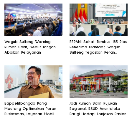
Wagub Sulteng Warning
BERANI Sehat Tembus 185 Ribu
Rumah Sakit, Sebut Jangan
Penerima Manfaat, Wagub
Abaikan Pelayanan
Sulteng Tegaskan Peran
Strategis Tenaga Kesehatan
Bappelitbangda Parigi
Jadi Rumah Sakit Rujukan
Moutong Optimalkan Peran
Regional, RSUD Anuntaloko
Puskesmas, Layanan Mobil
Parigi Hadapi Lonjakan Pasien
Jenazah Gratis Harus
Dirasakan Masyarakat