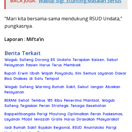
BACA JUGA:
Wabup Sigi: Stunting Masalah Serius
“Mari kita bersama-sama mendukung RSUD Undata,”
pungkasnya.
Laporan : Mifta’in
Berita Terkait
Wagub Sulteng Dorong RS Undata Terapkan Kaizen, Sebut
Pelayanan Pasien Harus Terus Membaik
Bupati Erwin Ubah Wajah Posyandu, Kini Semua Layanan Dasar
Bisa Diakses di Satu Tempat
Wagub Sulteng Warning Rumah Sakit, Sebut Jangan Abaikan
Pelayanan
BERANI Sehat Tembus 185 Ribu Penerima Manfaat, Wagub
Sulteng Tegaskan Peran Strategis Tenaga Kesehatan
Bappelitbangda Parigi Moutong Optimalkan Peran Puskesmas,
Layanan Mobil Jenazah Gratis Harus Dirasakan Masyarakat
Jadi Rumah Sakit Rujukan Regional, RSUD Anuntaloko Parigi