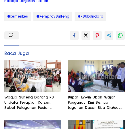
Hadapi Lonjakan Pasien
#kemenkes
#PemprovSulteng
#RSUDUndata
Baca Juga
Wagub Sulteng Dorong RS
Bupati Erwin Ubah Wajah
Undata Terapkan Kaizen,
Posyandu, Kini Semua
Sebut Pelayanan Pasien
Layanan Dasar Bisa Diakses
Harus Terus Membaik
di Satu Tempat