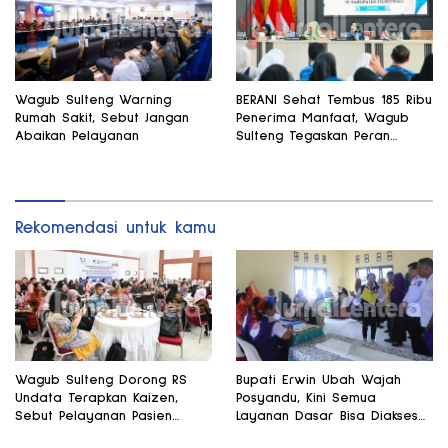
Wagub Sulteng Warning
BERANI Sehat Tembus 185 Ribu
Rumah Sakit, Sebut Jangan
Penerima Manfaat, Wagub
Abaikan Pelayanan
Sulteng Tegaskan Peran
Strategis Tenaga Kesehatan
Rekomendasi untuk kamu
Wagub Sulteng Dorong RS
Bupati Erwin Ubah Wajah
Undata Terapkan Kaizen,
Posyandu, Kini Semua
Sebut Pelayanan Pasien
Layanan Dasar Bisa Diakses
Harus Terus Membaik
di Satu Tempat