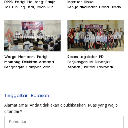
DPRD Parigi Moutong: Banjir
Ingatkan Risiko
Tak Kunjung Usai, Jalan Pun
Penyalahgunaan Dana Hibah
Rusak
Warga Nambaru Parigi
Reses Legislator PDI
Moutong Keluhkan Armada
Perjuangan Ini Dibanjiri
Pengangkut Sampah dan
Aspirasi, Petani Kasimbar
Jalan Kantong Produksi di
Minta Irigasi dan Alsintan
Reses Legislator PKS
Tinggalkan Balasan
Alamat email Anda tidak akan dipublikasikan.
Ruas yang wajib
ditandai
*